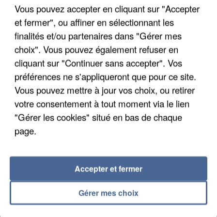
Un cofondateur du réseau avait été interpellé
Vous pouvez accepter en cliquant sur "Accepter
quelques jours plus tôt.
et fermer", ou affiner en sélectionnant les
finalités et/ou partenaires dans "Gérer mes
choix". Vous pouvez également refuser en
cliquant sur "Continuer sans accepter". Vos
préférences ne s'appliqueront que pour ce site.
Vous pouvez mettre à jour vos choix, ou retirer
votre consentement à tout moment via le lien
"Gérer les cookies" situé en bas de chaque
page.
Accepter et fermer
Gérer mes choix
6 août 2026
Gabriel Attal et Raphaël Glucksmann visés par des
ingérences...