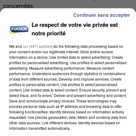
concernées.
Continuer sans accepter
Le respect de votre vie privée est
notre priorité
We and
our (447) partners
do the following data processing based on
your consent and/or our legitimate interest: Store and/or access
information on a device; Use limited data to select advertising; Create
profiles for personalised advertising; Use profiles to select personalised
advertising; Measure advertising performance; Measure content
performance; Understand audiences through statistics or combinations
of data from different sources; Develop and improve services; Create
profiles to personalise content; Use profiles to select personalised
content; Use limited data to select content; Ensure security, prevent and
detect fraud, and fix errors; Deliver and present advertising and content;
Save and communicate privacy choices. These technologies may
process personal data such as IP address and browsing data to offer
following functionalities: Identify devices based on information actively
7 août 2026
requested; Use precise geolocation data; Match and combine data from
other data sources; Link different devices; Identify devices based on
Un second cadre de la DZ Mafia interpellé en
information transmitted automatically.
Algérie