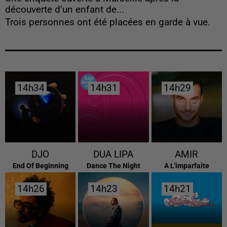
découverte d’un enfant de...
Trois personnes ont été placées en garde à vue.
14h34
14h34
14h31
14h31
14h29
14h29
DJO
DUA LIPA
AMIR
End Of Beginning
Dance The Night
A L'imparfaite
14h26
14h26
14h23
14h23
14h21
14h21