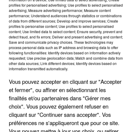
8h00
profiles for personalised advertising; Use profiles to select personalised
Un second cadre de la DZ Mafia interpellé en
advertising; Measure advertising performance; Measure content
Algérie
performance; Understand audiences through statistics or combinations
of data from different sources; Develop and improve services; Create
Un cofondateur du réseau avait été interpellé
profiles to personalise content; Use profiles to select personalised
quelques jours plus tôt.
content; Use limited data to select content; Ensure security, prevent and
detect fraud, and fix errors; Deliver and present advertising and content;
Save and communicate privacy choices. These technologies may
process personal data such as IP address and browsing data to offer
following functionalities: Identify devices based on information actively
requested; Use precise geolocation data; Match and combine data from
other data sources; Link different devices; Identify devices based on
information transmitted automatically.
Vous pouvez accepter en cliquant sur "Accepter
et fermer", ou affiner en sélectionnant les
finalités et/ou partenaires dans "Gérer mes
choix". Vous pouvez également refuser en
cliquant sur "Continuer sans accepter". Vos
préférences ne s'appliqueront que pour ce site.
Vous pouvez mettre à jour vos choix, ou retirer