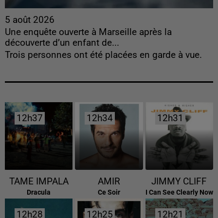
5 août 2026
Une enquête ouverte à Marseille après la
découverte d’un enfant de...
Trois personnes ont été placées en garde à vue.
12h37
12h37
12h34
12h34
12h31
12h31
TAME IMPALA
AMIR
JIMMY CLIFF
Dracula
Ce Soir
I Can See Clearly Now
12h28
12h28
12h25
12h25
12h21
12h21