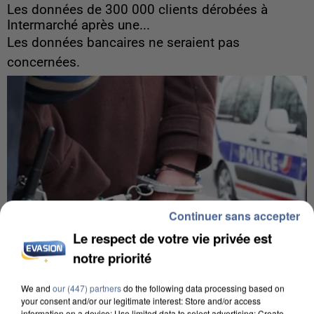
Les données de 300 000 clients dérobées à
Intermarché après une...
Les données bancaires ne seraient pas
concernées.
Continuer sans accepter
Le respect de votre vie privée est
notre priorité
We and
our (447) partners
do the following data processing based on
your consent and/or our legitimate interest: Store and/or access
information on a device; Use limited data to select advertising; Create