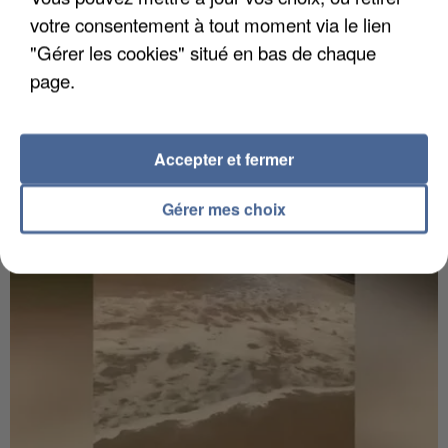
6 août 2026
votre consentement à tout moment via le lien
Gabriel Attal et Raphaël Glucksmann visés par des
"Gérer les cookies" situé en bas de chaque
ingérences...
page.
Sollicité, Sébastien Lecornu annonce un "travail
commun" avec les partis à la rentrée.
Accepter et fermer
Gérer mes choix