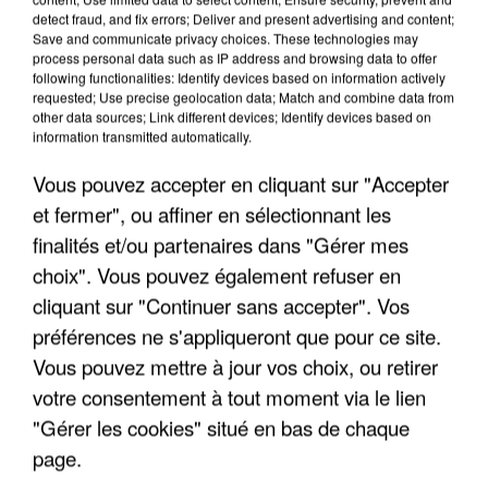
detect fraud, and fix errors; Deliver and present advertising and content;
Save and communicate privacy choices. These technologies may
process personal data such as IP address and browsing data to offer
following functionalities: Identify devices based on information actively
requested; Use precise geolocation data; Match and combine data from
other data sources; Link different devices; Identify devices based on
information transmitted automatically.
Vous pouvez accepter en cliquant sur "Accepter
et fermer", ou affiner en sélectionnant les
finalités et/ou partenaires dans "Gérer mes
6 août 2026
choix". Vous pouvez également refuser en
Gabriel Attal et Raphaël Glucksmann visés par des
ingérences...
cliquant sur "Continuer sans accepter". Vos
Sollicité, Sébastien Lecornu annonce un "travail
préférences ne s'appliqueront que pour ce site.
commun" avec les partis à la rentrée.
Vous pouvez mettre à jour vos choix, ou retirer
votre consentement à tout moment via le lien
"Gérer les cookies" situé en bas de chaque
page.