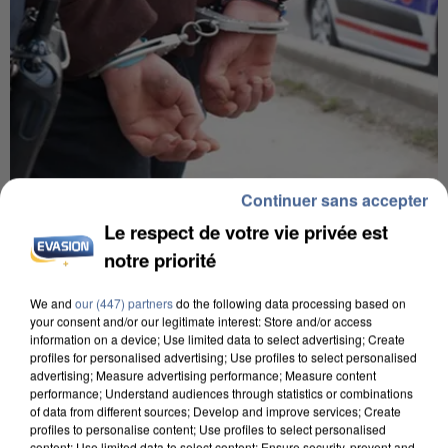
Continuer sans accepter
7 août 2026
Le respect de votre vie privée est
Un second cadre de la DZ Mafia interpellé en
Algérie
notre priorité
Un cofondateur du réseau avait été interpellé
We and
our (447) partners
do the following data processing based on
quelques jours plus tôt.
your consent and/or our legitimate interest: Store and/or access
information on a device; Use limited data to select advertising; Create
profiles for personalised advertising; Use profiles to select personalised
advertising; Measure advertising performance; Measure content
performance; Understand audiences through statistics or combinations
of data from different sources; Develop and improve services; Create
profiles to personalise content; Use profiles to select personalised
content; Use limited data to select content; Ensure security, prevent and