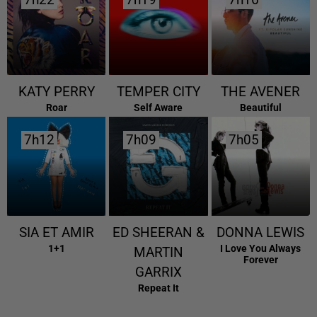
7h22
7h22
7h19
7h19
7h16
7h16
KATY PERRY
TEMPER CITY
THE AVENER
Roar
Self Aware
Beautiful
7h12
7h12
7h09
7h09
7h05
7h05
SIA ET AMIR
ED SHEERAN &
DONNA LEWIS
1+1
I Love You Always
MARTIN
Forever
GARRIX
Repeat It