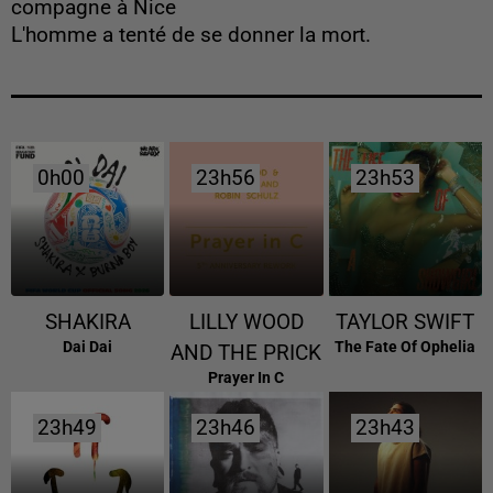
compagne à Nice
L'homme a tenté de se donner la mort.
0h00
0h00
23h56
23h56
23h53
23h53
SHAKIRA
LILLY WOOD
TAYLOR SWIFT
Dai Dai
The Fate Of Ophelia
AND THE PRICK
Prayer In C
23h49
23h49
23h46
23h46
23h43
23h43