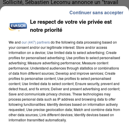
Sollicité, Sébastien Lecornu annonce un "travail
commun" avec les partis à la rentrée.
Continuer sans accepter
Le respect de votre vie privée est
notre priorité
We and
our (447) partners
do the following data processing based on
your consent and/or our legitimate interest: Store and/or access
information on a device; Use limited data to select advertising; Create
profiles for personalised advertising; Use profiles to select personalised
advertising; Measure advertising performance; Measure content
performance; Understand audiences through statistics or combinations
of data from different sources; Develop and improve services; Create
profiles to personalise content; Use profiles to select personalised
content; Use limited data to select content; Ensure security, prevent and
detect fraud, and fix errors; Deliver and present advertising and content;
Save and communicate privacy choices. These technologies may
process personal data such as IP address and browsing data to offer
following functionalities: Identify devices based on information actively
requested; Use precise geolocation data; Match and combine data from
other data sources; Link different devices; Identify devices based on
6 août 2026
information transmitted automatically.
Une touriste de l’Oise emportée par une coulée de
boue en Haute-Savoie