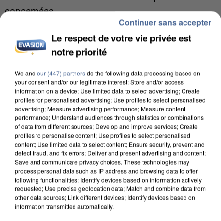
concernées.
Continuer sans accepter
Le respect de votre vie privée est
notre priorité
We and
our (447) partners
do the following data processing based on
your consent and/or our legitimate interest: Store and/or access
information on a device; Use limited data to select advertising; Create
profiles for personalised advertising; Use profiles to select personalised
advertising; Measure advertising performance; Measure content
performance; Understand audiences through statistics or combinations
of data from different sources; Develop and improve services; Create
profiles to personalise content; Use profiles to select personalised
content; Use limited data to select content; Ensure security, prevent and
detect fraud, and fix errors; Deliver and present advertising and content;
Save and communicate privacy choices. These technologies may
process personal data such as IP address and browsing data to offer
following functionalities: Identify devices based on information actively
requested; Use precise geolocation data; Match and combine data from
7 août 2026
other data sources; Link different devices; Identify devices based on
Un second cadre de la DZ Mafia interpellé en
information transmitted automatically.
Algérie