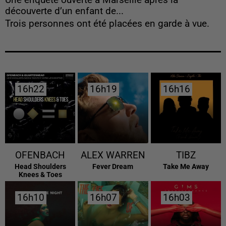
Une enquête ouverte à Marseille après la
découverte d’un enfant de...
Trois personnes ont été placées en garde à vue.
16h22
16h22
16h19
16h19
16h16
16h16
OFENBACH
ALEX WARREN
TIBZ
Head Shoulders
Fever Dream
Take Me Away
Knees & Toes
16h10
16h10
16h07
16h07
16h03
16h03