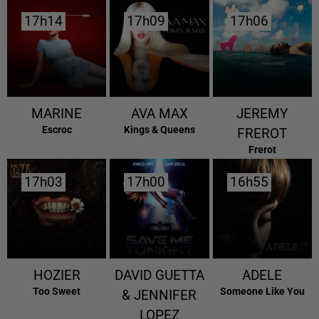
17h14
17h14
17h09
17h09
17h06
17h06
MARINE
AVA MAX
JEREMY
Escroc
Kings & Queens
FREROT
Frerot
17h03
17h03
17h00
17h00
16h55
16h55
HOZIER
DAVID GUETTA
ADELE
Too Sweet
Someone Like You
& JENNIFER
LOPEZ