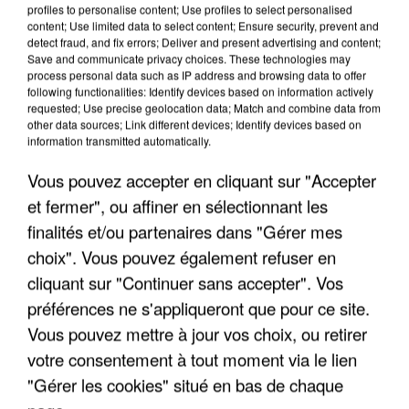
profiles to personalise content; Use profiles to select personalised
content; Use limited data to select content; Ensure security, prevent and
detect fraud, and fix errors; Deliver and present advertising and content;
Save and communicate privacy choices. These technologies may
process personal data such as IP address and browsing data to offer
following functionalities: Identify devices based on information actively
requested; Use precise geolocation data; Match and combine data from
other data sources; Link different devices; Identify devices based on
information transmitted automatically.
Vous pouvez accepter en cliquant sur "Accepter
et fermer", ou affiner en sélectionnant les
finalités et/ou partenaires dans "Gérer mes
6 août 2026
choix". Vous pouvez également refuser en
Gabriel Attal et Raphaël Glucksmann visés par des
ingérences...
cliquant sur "Continuer sans accepter". Vos
Sollicité, Sébastien Lecornu annonce un "travail
préférences ne s'appliqueront que pour ce site.
commun" avec les partis à la rentrée.
Vous pouvez mettre à jour vos choix, ou retirer
votre consentement à tout moment via le lien
"Gérer les cookies" situé en bas de chaque