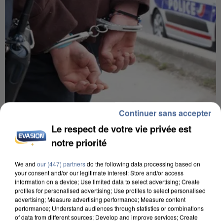
Continuer sans accepter
7 août 2026
Le respect de votre vie privée est
Un second cadre de la DZ Mafia interpellé en
notre priorité
Algérie
Un cofondateur du réseau avait été interpellé
We and
our (447) partners
do the following data processing based on
quelques jours plus tôt.
your consent and/or our legitimate interest: Store and/or access
information on a device; Use limited data to select advertising; Create
profiles for personalised advertising; Use profiles to select personalised
advertising; Measure advertising performance; Measure content
performance; Understand audiences through statistics or combinations
of data from different sources; Develop and improve services; Create