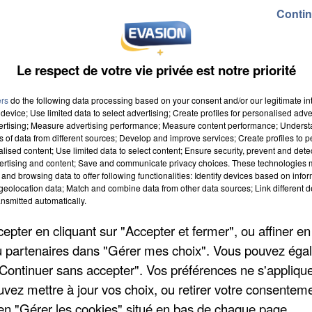
Contin
Le respect de votre vie privée est notre priorité
ers
do the following data processing based on your consent and/or our legitimate int
device; Use limited data to select advertising; Create profiles for personalised adver
vertising; Measure advertising performance; Measure content performance; Unders
ns of data from different sources; Develop and improve services; Create profiles to 
alised content; Use limited data to select content; Ensure security, prevent and detect
ertising and content; Save and communicate privacy choices. These technologies
and browsing data to offer following functionalities: Identify devices based on infor
eolocation data; Match and combine data from other data sources; Link different de
nsmitted automatically.
pter en cliquant sur "Accepter et fermer", ou affiner en
/ou partenaires dans "Gérer mes choix". Vous pouvez éga
"Continuer sans accepter". Vos préférences ne s'appliqu
uvez mettre à jour vos choix, ou retirer votre consenteme
en "Gérer les cookies" situé en bas de chaque page.