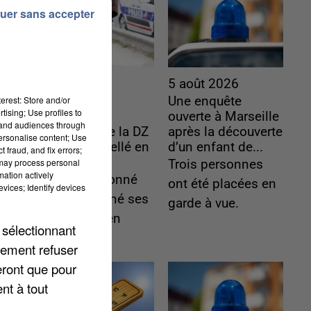
uer sans accepter
5 août 2026
5 août 2026
erest: Store and/or
L’un des
Une enquête
tising; Use profiles to
fondateurs
ouverte à Marseille
tand audiences through
supposés de la DZ
après la découverte
personalise content; Use
Mafia interpellé en
d’un enfant de...
 fraud, and fix errors;
Algérie
 may process personal
Trois personnes
mation actively
Il est soupçonné
ont été placées en
vices; Identify devices
d'y avoir mené ses
garde à vue.
opérations en
 sélectionnant
France.
lement refuser
eront que pour
nt à tout