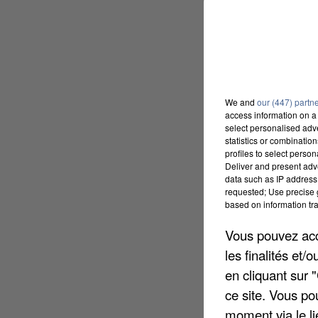
We and
our (447) partn
access information on a 
select personalised ad
statistics or combinatio
profiles to select person
Deliver and present adv
data such as IP address 
requested; Use precise g
based on information tra
Vous pouvez acce
les finalités et
en cliquant sur 
ce site. Vous po
moment via le li