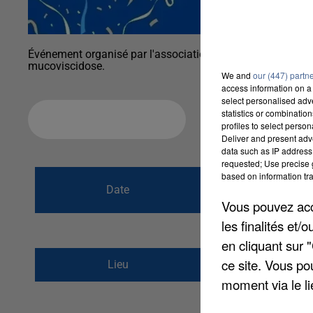
Événement organisé par l'association notre petite étoile d
mucoviscidose.
We and
our (447) partn
access information on a 
select personalised ad
statistics or combinatio
Ajouter à votre calendrier
profiles to select person
Deliver and present adv
data such as IP address 
requested; Use precise g
du
10 septembre
based on information tra
Date
au
10 septembre 
Vous pouvez acce
les finalités et
en cliquant sur 
Terrain communal
ce site. Vous po
Lieu
28170
ST MAIXME H
moment via le li