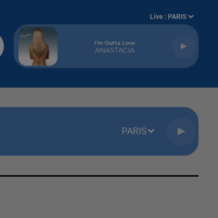
Live :
PARIS
I'm Outta Love
ANASTACIA
PARIS