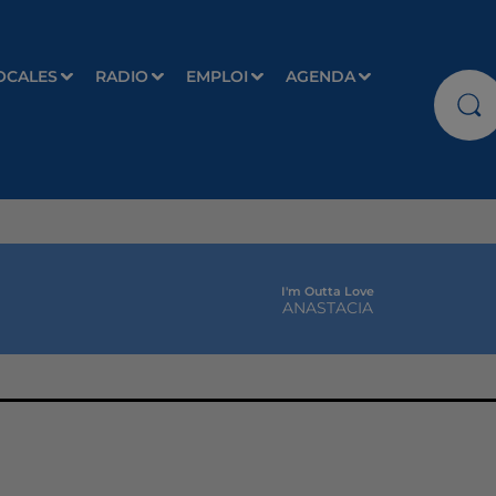
OCALES
RADIO
EMPLOI
AGENDA
I'm Outta Love
ANASTACIA