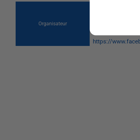
Association notre 
0650714044
Organisateur
notrepetiteetoil
https://www.face