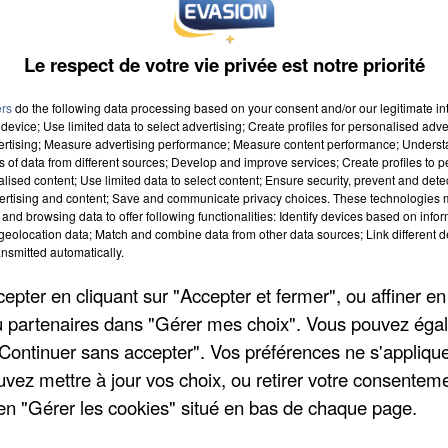
Le respect de votre vie privée est notre priorité
estinée à Vincent Mateo âgé de bientôt 6 ans atteint de
ers
do the following data processing based on your consent and/or our legitimate int
device; Use limited data to select advertising; Create profiles for personalised adver
vertising; Measure advertising performance; Measure content performance; Unders
ns of data from different sources; Develop and improve services; Create profiles to 
alised content; Use limited data to select content; Ensure security, prevent and detect
ertising and content; Save and communicate privacy choices. These technologies
and browsing data to offer following functionalities: Identify devices based on infor
eolocation data; Match and combine data from other data sources; Link different de
 2023 à 0h00
nsmitted automatically.
2023 à 0h00
pter en cliquant sur "Accepter et fermer", ou affiner en
/ou partenaires dans "Gérer mes choix". Vous pouvez éga
"Continuer sans accepter". Vos préférences ne s'appliqu
uvez mettre à jour vos choix, ou retirer votre consenteme
AUTERIVE
en "Gérer les cookies" situé en bas de chaque page.