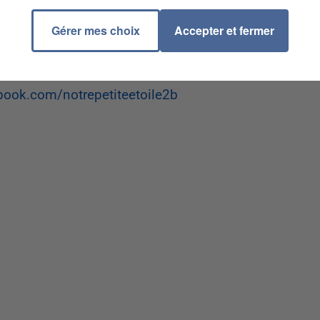
petite étoile
Gérer mes choix
Accepter et fermer
e2b@gmail.com
book.com/notrepetiteetoile2b