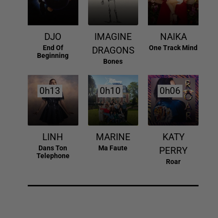
DJO
IMAGINE
NAIKA
End Of
One Track Mind
DRAGONS
Beginning
Bones
0h13
0h13
0h10
0h10
0h06
0h06
LINH
MARINE
KATY
Dans Ton
Ma Faute
PERRY
Telephone
Roar