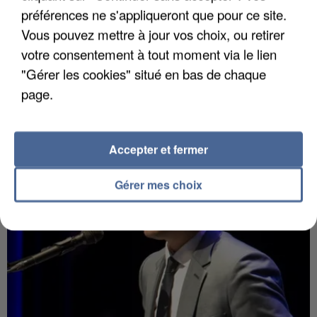
préférences ne s'appliqueront que pour ce site.
Vous pouvez mettre à jour vos choix, ou retirer
7 août 2026
votre consentement à tout moment via le lien
Un second cadre de la DZ Mafia interpellé en
"Gérer les cookies" situé en bas de chaque
Algérie
page.
Un cofondateur du réseau avait été interpellé
quelques jours plus tôt.
Accepter et fermer
Gérer mes choix