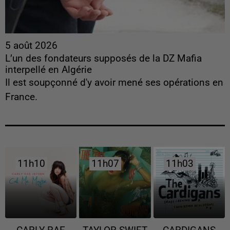
5 août 2026
L’un des fondateurs supposés de la DZ Mafia
interpellé en Algérie
Il est soupçonné d'y avoir mené ses opérations en
France.
11h10
11h10
11h07
11h07
11h03
11h03