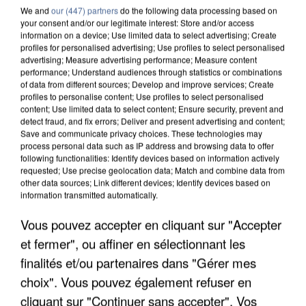
We and
our (447) partners
do the following data processing based on
your consent and/or our legitimate interest: Store and/or access
information on a device; Use limited data to select advertising; Create
7 août 2026
profiles for personalised advertising; Use profiles to select personalised
Les données de 300 000 clients dérobées à
advertising; Measure advertising performance; Measure content
Intermarché après une...
performance; Understand audiences through statistics or combinations
of data from different sources; Develop and improve services; Create
Les données bancaires ne seraient pas
profiles to personalise content; Use profiles to select personalised
concernées.
content; Use limited data to select content; Ensure security, prevent and
detect fraud, and fix errors; Deliver and present advertising and content;
Save and communicate privacy choices. These technologies may
process personal data such as IP address and browsing data to offer
following functionalities: Identify devices based on information actively
requested; Use precise geolocation data; Match and combine data from
other data sources; Link different devices; Identify devices based on
information transmitted automatically.
Vous pouvez accepter en cliquant sur "Accepter
et fermer", ou affiner en sélectionnant les
finalités et/ou partenaires dans "Gérer mes
choix". Vous pouvez également refuser en
cliquant sur "Continuer sans accepter". Vos