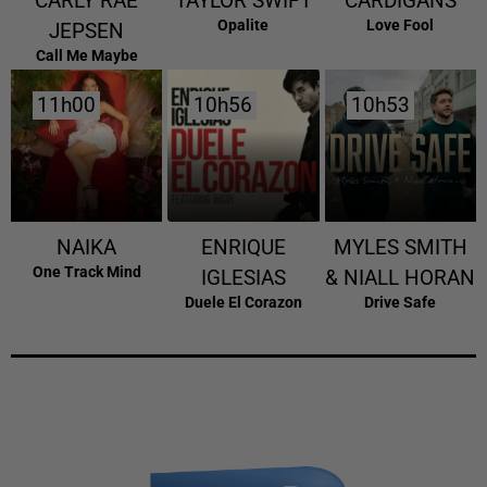
CARLY RAE
TAYLOR SWIFT
CARDIGANS
Opalite
Love Fool
JEPSEN
Call Me Maybe
11h00
11h00
10h56
10h56
10h53
10h53
NAIKA
ENRIQUE
MYLES SMITH
One Track Mind
IGLESIAS
& NIALL HORAN
Duele El Corazon
Drive Safe