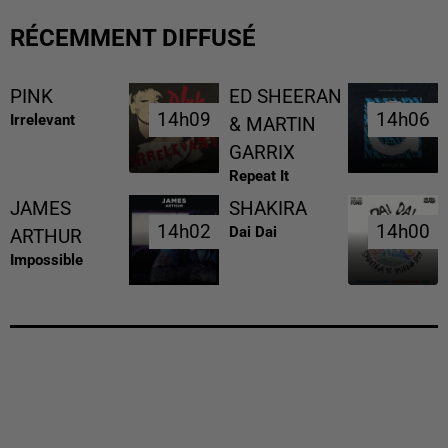
RÉCEMMENT DIFFUSÉ
PINK
ED SHEERAN
14h09
14h09
14h06
14h06
Irrelevant
& MARTIN
GARRIX
Repeat It
JAMES
SHAKIRA
14h02
14h02
14h00
14h00
Dai Dai
ARTHUR
Impossible