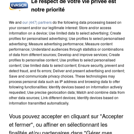
Le respect de votre vie privée est
notre priorité
UN SECOND CADRE DE LA DZ MAFIA
INTERPELLÉ EN ALGÉRIE
We and
our (447) partners
do the following data processing based on
your consent and/or our legitimate interest: Store and/or access
information on a device; Use limited data to select advertising; Create
profiles for personalised advertising; Use profiles to select personalised
advertising; Measure advertising performance; Measure content
performance; Understand audiences through statistics or combinations
of data from different sources; Develop and improve services; Create
profiles to personalise content; Use profiles to select personalised
content; Use limited data to select content; Ensure security, prevent and
detect fraud, and fix errors; Deliver and present advertising and content;
Save and communicate privacy choices. These technologies may
process personal data such as IP address and browsing data to offer
following functionalities: Identify devices based on information actively
requested; Use precise geolocation data; Match and combine data from
other data sources; Link different devices; Identify devices based on
information transmitted automatically.
Vous pouvez accepter en cliquant sur "Accepter
et fermer", ou affiner en sélectionnant les
UNE TOURISTE DE L’OISE EMPORTÉE PAR UNE
finalités et/ou partenaires dans "Gérer mes
COULÉE DE BOUE EN HAUTE-SAVOIE