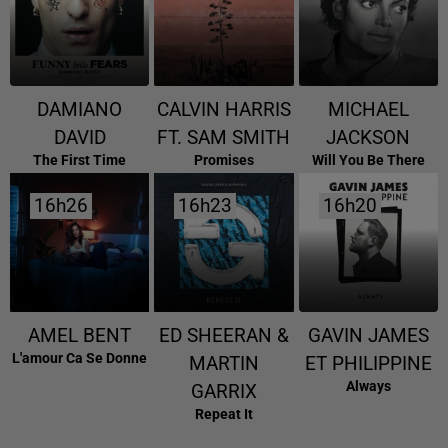
DAMIANO
CALVIN HARRIS
MICHAEL
DAVID
FT. SAM SMITH
JACKSON
The First Time
Promises
Will You Be There
16h26
16h26
16h23
16h23
16h20
16h20
AMEL BENT
ED SHEERAN &
GAVIN JAMES
L'amour Ca Se Donne
MARTIN
ET PHILIPPINE
Always
GARRIX
Repeat It