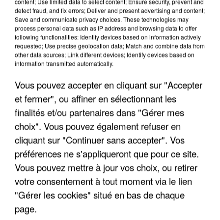
content; Use limited data to select content; Ensure security, prevent and
detect fraud, and fix errors; Deliver and present advertising and content;
Save and communicate privacy choices. These technologies may
process personal data such as IP address and browsing data to offer
following functionalities: Identify devices based on information actively
requested; Use precise geolocation data; Match and combine data from
other data sources; Link different devices; Identify devices based on
information transmitted automatically.
Vous pouvez accepter en cliquant sur "Accepter
7 août 2026
et fermer", ou affiner en sélectionnant les
Les données de 300 000 clients dérobées à
Intermarché après une...
finalités et/ou partenaires dans "Gérer mes
Les données bancaires ne seraient pas
choix". Vous pouvez également refuser en
concernées.
cliquant sur "Continuer sans accepter". Vos
préférences ne s'appliqueront que pour ce site.
Vous pouvez mettre à jour vos choix, ou retirer
votre consentement à tout moment via le lien
"Gérer les cookies" situé en bas de chaque
page.