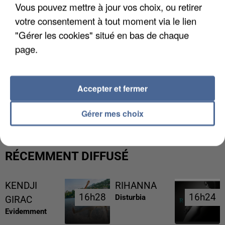
Vous pouvez mettre à jour vos choix, ou retirer
votre consentement à tout moment via le lien
"Gérer les cookies" situé en bas de chaque
page.
Accepter et fermer
L’UN DES FONDATEURS SUPPOSÉS DE LA DZ
MAFIA INTERPELLÉ EN ALGÉRIE
Gérer mes choix
RÉCEMMENT DIFFUSÉ
KENDJI
RIHANNA
16h28
16h28
16h24
16h24
Disturbia
GIRAC
Evidemment