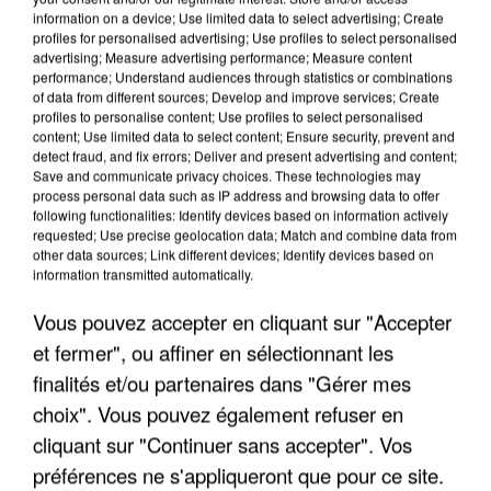
information on a device; Use limited data to select advertising; Create
profiles for personalised advertising; Use profiles to select personalised
advertising; Measure advertising performance; Measure content
performance; Understand audiences through statistics or combinations
of data from different sources; Develop and improve services; Create
profiles to personalise content; Use profiles to select personalised
content; Use limited data to select content; Ensure security, prevent and
detect fraud, and fix errors; Deliver and present advertising and content;
Save and communicate privacy choices. These technologies may
process personal data such as IP address and browsing data to offer
following functionalities: Identify devices based on information actively
requested; Use precise geolocation data; Match and combine data from
other data sources; Link different devices; Identify devices based on
APRÈS TOUTES CES CANICULES, LES REFUGES
information transmitted automatically.
DE FAUNE SAUVAGE SONT...
Vous pouvez accepter en cliquant sur "Accepter
et fermer", ou affiner en sélectionnant les
finalités et/ou partenaires dans "Gérer mes
choix". Vous pouvez également refuser en
cliquant sur "Continuer sans accepter". Vos
préférences ne s'appliqueront que pour ce site.