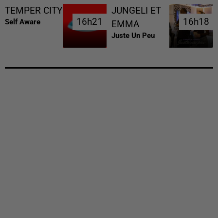
TEMPER CITY
JUNGELI ET
16h21
16h21
16h18
16h18
Self Aware
EMMA
Juste Un Peu