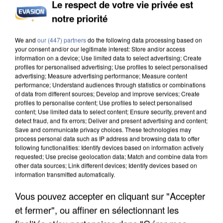
Le respect de votre vie privée est
INCENDIES : L’ÎLE-DE-FRANCE LANCE UN ÉLAN
DE SOLIDARITÉ AVEC LES...
notre priorité
We and
our (447) partners
do the following data processing based on
your consent and/or our legitimate interest: Store and/or access
information on a device; Use limited data to select advertising; Create
profiles for personalised advertising; Use profiles to select personalised
advertising; Measure advertising performance; Measure content
performance; Understand audiences through statistics or combinations
of data from different sources; Develop and improve services; Create
profiles to personalise content; Use profiles to select personalised
content; Use limited data to select content; Ensure security, prevent and
detect fraud, and fix errors; Deliver and present advertising and content;
Save and communicate privacy choices. These technologies may
process personal data such as IP address and browsing data to offer
following functionalities: Identify devices based on information actively
requested; Use precise geolocation data; Match and combine data from
other data sources; Link different devices; Identify devices based on
information transmitted automatically.
Vous pouvez accepter en cliquant sur "Accepter
APRÈS TOUTES CES CANICULES, LES REFUGES
DE FAUNE SAUVAGE SONT...
et fermer", ou affiner en sélectionnant les