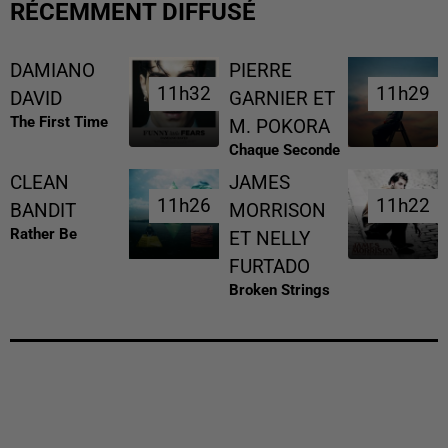
RÉCEMMENT DIFFUSÉ
DAMIANO
PIERRE
11h32
11h32
11h29
11h29
DAVID
GARNIER ET
The First Time
M. POKORA
Chaque Seconde
CLEAN
JAMES
11h26
11h26
11h22
11h22
BANDIT
MORRISON
Rather Be
ET NELLY
FURTADO
Broken Strings