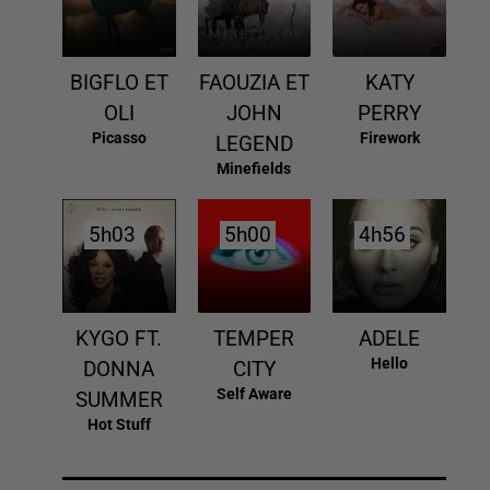
BIGFLO ET
FAOUZIA ET
KATY
OLI
JOHN
PERRY
Picasso
Firework
LEGEND
Minefields
5h03
5h03
5h00
5h00
4h56
4h56
KYGO FT.
TEMPER
ADELE
Hello
DONNA
CITY
Self Aware
SUMMER
Hot Stuff