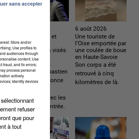
uer sans accepter
6 août 2026
6 août 2026
Gabriel Attal et
Une touriste de
erest: Store and/or
Raphaël
l’Oise emportée par
tising; Use profiles to
Glucksmann visés
une coulée de boue
tand audiences through
par des
en Haute-Savoie
personalise content; Use
ingérences...
Son corps a été
 fraud, and fix errors;
 may process personal
Sollicité, Sébastien
retrouvé à cinq
mation actively
Lecornu annonce
vices; Identify devices
kilomètres de là.
un "travail
commun" avec les
 sélectionnant
partis à la rentrée.
lement refuser
eront que pour
nt à tout