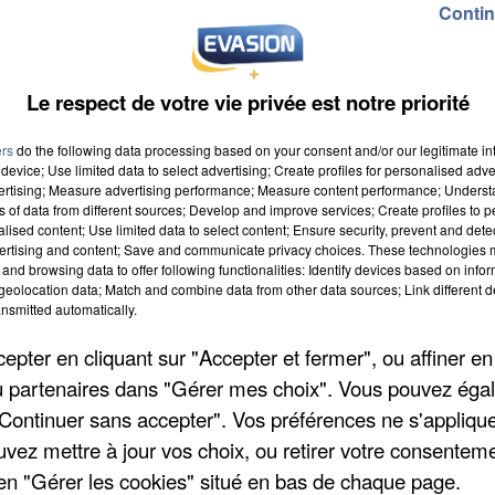
Contin
Le respect de votre vie privée est notre priorité
ers
do the following data processing based on your consent and/or our legitimate int
device; Use limited data to select advertising; Create profiles for personalised adver
vertising; Measure advertising performance; Measure content performance; Unders
ns of data from different sources; Develop and improve services; Create profiles to 
alised content; Use limited data to select content; Ensure security, prevent and detect
ertising and content; Save and communicate privacy choices. These technologies
and browsing data to offer following functionalities: Identify devices based on infor
eolocation data; Match and combine data from other data sources; Link different de
nsmitted automatically.
pter en cliquant sur "Accepter et fermer", ou affiner en
/ou partenaires dans "Gérer mes choix". Vous pouvez éga
"Continuer sans accepter". Vos préférences ne s'appliqu
uvez mettre à jour vos choix, ou retirer votre consenteme
en "Gérer les cookies" situé en bas de chaque page.