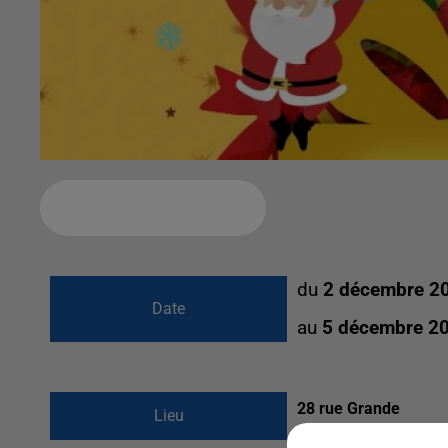
Ajouter à votre calendrier
du
2 décembre 2
Date
au
5 décembre 2
28 rue Grande
Lieu
77250
Moret Sur Loi