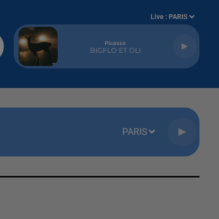
Live :
PARIS
Picasso
BIGFLO ET OLI
PARIS