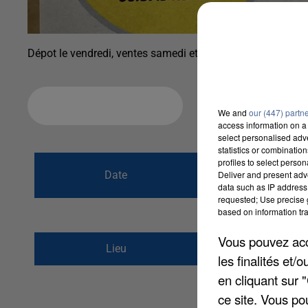
Dépot le vendredi, ventes samedi et dimanche
Ajouter à votre calendrier
We and
our (447) partn
access information on a 
select personalised ad
statistics or combinatio
du
1er avril 2023
profiles to select person
Date
Deliver and present adv
au
data such as IP address 
2 avril 2023 à
requested; Use precise g
based on information tra
Vous pouvez acce
SALLE DES FETES
Lieu
les finalités et
77134
LES ORMES S
en cliquant sur 
ce site. Vous po