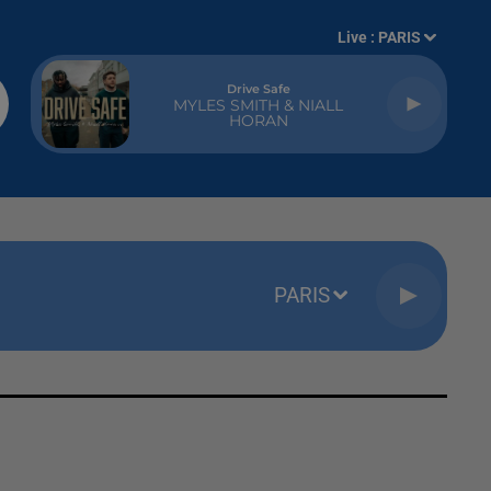
Live :
PARIS
Drive Safe
MYLES SMITH & NIALL
HORAN
PARIS