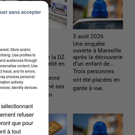
uer sans accepter
5 août 2026
5 août 2026
L’un des
Une enquête
erest: Store and/or
fondateurs
ouverte à Marseille
tising; Use profiles to
supposés de la DZ
après la découverte
tand audiences through
Mafia interpellé en
d’un enfant de...
personalise content; Use
Algérie
Trois personnes
 fraud, and fix errors;
 may process personal
Il est soupçonné
ont été placées en
mation actively
d'y avoir mené ses
vices; Identify devices
garde à vue.
opérations en
France.
 sélectionnant
lement refuser
eront que pour
nt à tout