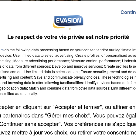
Contin
Le respect de votre vie privée est notre priorité
ers
do the following data processing based on your consent and/or our legitimate int
device; Use limited data to select advertising; Create profiles for personalised adver
vertising; Measure advertising performance; Measure content performance; Unders
ns of data from different sources; Develop and improve services; Create profiles to 
 à 11h00
alised content; Use limited data to select content; Ensure security, prevent and detect
ertising and content; Save and communicate privacy choices. These technologies
and browsing data to offer following functionalities: Identify devices based on infor
 19h00
eolocation data; Match and combine data from other data sources; Link different de
nsmitted automatically.
pter en cliquant sur "Accepter et fermer", ou affiner en
/ou partenaires dans "Gérer mes choix". Vous pouvez éga
UR VOULZIE
"Continuer sans accepter". Vos préférences ne s'appliqu
uvez mettre à jour vos choix, ou retirer votre consenteme