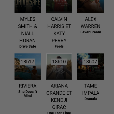
MYLES
CALVIN
ALEX
SMITH &
HARRIS ET
WARREN
Fever Dream
NIALL
KATY
HORAN
PERRY
Drive Safe
Feels
18h17
18h17
18h10
18h10
18h07
18h07
RIVIERA
ARIANA
TAME
She Doesn't
GRANDE ET
IMPALA
Mind
Dracula
KENDJI
GIRAC
One Last Time