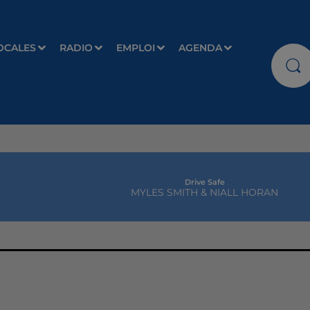
OCALES
RADIO
EMPLOI
AGENDA
Drive Safe
MYLES SMITH & NIALL HORAN