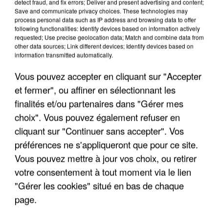
detect fraud, and fix errors; Deliver and present advertising and content;
Save and communicate privacy choices. These technologies may
process personal data such as IP address and browsing data to offer
following functionalities: Identify devices based on information actively
requested; Use precise geolocation data; Match and combine data from
other data sources; Link different devices; Identify devices based on
information transmitted automatically.
Vous pouvez accepter en cliquant sur "Accepter
et fermer", ou affiner en sélectionnant les
finalités et/ou partenaires dans "Gérer mes
choix". Vous pouvez également refuser en
6 août 2026
cliquant sur "Continuer sans accepter". Vos
Gabriel Attal et Raphaël Glucksmann visés par des
préférences ne s'appliqueront que pour ce site.
ingérences...
Vous pouvez mettre à jour vos choix, ou retirer
Sollicité, Sébastien Lecornu annonce un "travail
votre consentement à tout moment via le lien
commun" avec les partis à la rentrée.
"Gérer les cookies" situé en bas de chaque
page.