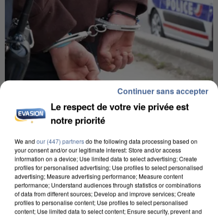
Continuer sans accepter
Le respect de votre vie privée est
8h00
notre priorité
Un second cadre de la DZ Mafia interpellé en
Algérie
We and
our (447) partners
do the following data processing based on
your consent and/or our legitimate interest: Store and/or access
Un cofondateur du réseau avait été interpellé
information on a device; Use limited data to select advertising; Create
quelques jours plus tôt.
profiles for personalised advertising; Use profiles to select personalised
advertising; Measure advertising performance; Measure content
performance; Understand audiences through statistics or combinations
of data from different sources; Develop and improve services; Create
profiles to personalise content; Use profiles to select personalised
content; Use limited data to select content; Ensure security, prevent and