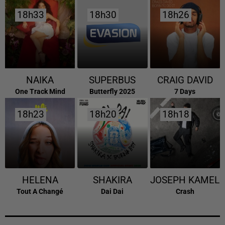
18h33
18h33
18h30
18h30
18h26
18h26
NAIKA
SUPERBUS
CRAIG DAVID
One Track Mind
Butterfly 2025
7 Days
18h23
18h23
18h20
18h20
18h18
18h18
HELENA
SHAKIRA
JOSEPH KAMEL
Tout A Changé
Dai Dai
Crash