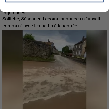
6 août 2026
Gabriel Attal et Raphaël Glucksmann visés par des
ingérences...
Sollicité, Sébastien Lecornu annonce un "travail
commun" avec les partis à la rentrée.