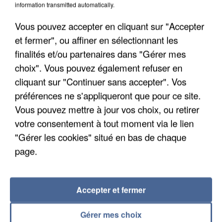
information transmitted automatically.
Un second cadre de la DZ Mafia interpellé en
Algérie
Vous pouvez accepter en cliquant sur "Accepter
Un cofondateur du réseau avait été interpellé
et fermer", ou affiner en sélectionnant les
quelques jours plus tôt.
finalités et/ou partenaires dans "Gérer mes
choix". Vous pouvez également refuser en
cliquant sur "Continuer sans accepter". Vos
préférences ne s'appliqueront que pour ce site.
Vous pouvez mettre à jour vos choix, ou retirer
votre consentement à tout moment via le lien
"Gérer les cookies" situé en bas de chaque
page.
Accepter et fermer
Gérer mes choix