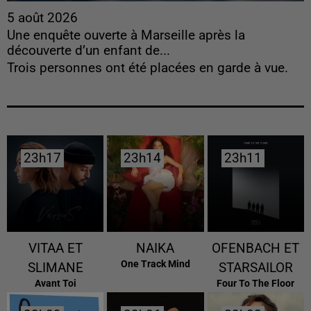
5 août 2026
Une enquête ouverte à Marseille après la
découverte d’un enfant de...
Trois personnes ont été placées en garde à vue.
23h17
23h17
23h14
23h14
23h11
23h11
VITAA ET
NAIKA
OFENBACH ET
One Track Mind
SLIMANE
STARSAILOR
Avant Toi
Four To The Floor