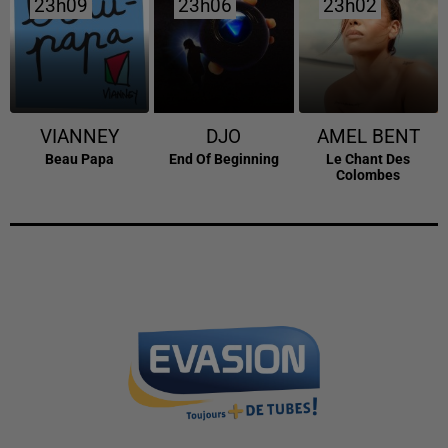
23h09
23h09
23h06
23h06
23h02
23h02
VIANNEY
DJO
AMEL BENT
Beau Papa
End Of Beginning
Le Chant Des
Colombes