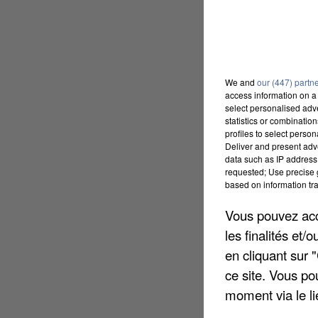
We and
our (447) partn
access information on a 
select personalised ad
statistics or combinatio
profiles to select person
Deliver and present adv
data such as IP address 
requested; Use precise g
based on information tra
Vous pouvez acce
les finalités et
en cliquant sur 
ce site. Vous po
moment via le li