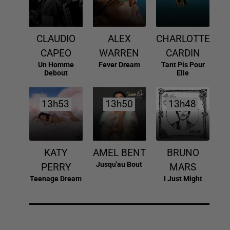
CLAUDIO
ALEX
CHARLOTTE
CAPEO
WARREN
CARDIN
Un Homme
Fever Dream
Tant Pis Pour
Debout
Elle
13h53
13h53
13h50
13h50
13h48
13h48
KATY
AMEL BENT
BRUNO
Jusqu'au Bout
PERRY
MARS
Teenage Dream
I Just Might