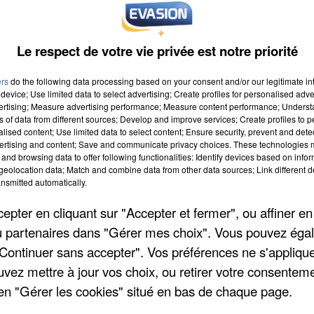
Le respect de votre vie privée est notre priorité
ers
do the following data processing based on your consent and/or our legitimate int
device; Use limited data to select advertising; Create profiles for personalised adver
vertising; Measure advertising performance; Measure content performance; Unders
ns of data from different sources; Develop and improve services; Create profiles to 
alised content; Use limited data to select content; Ensure security, prevent and detect
ertising and content; Save and communicate privacy choices. These technologies
and browsing data to offer following functionalities: Identify devices based on infor
eolocation data; Match and combine data from other data sources; Link different de
nsmitted automatically.
pter en cliquant sur "Accepter et fermer", ou affiner en
/ou partenaires dans "Gérer mes choix". Vous pouvez éga
"Continuer sans accepter". Vos préférences ne s'appliqu
uvez mettre à jour vos choix, ou retirer votre consenteme
en "Gérer les cookies" situé en bas de chaque page.