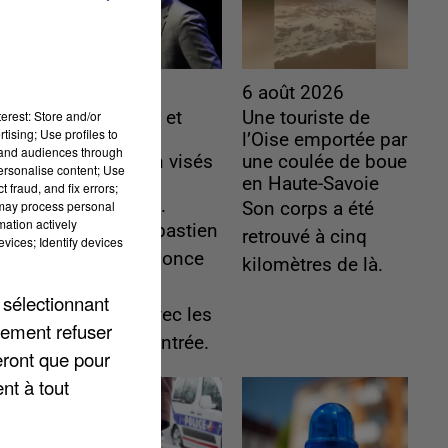
6 août 2026
6 août 2026
erest: Store and/or
Gabriel Attal et
Une touriste de
tising; Use profiles to
Raphaël
l’Oise emportée par
tand audiences through
Glucksmann visés
une coulée de boue
personalise content; Use
par des
en Haute-Savoie
 fraud, and fix errors;
ingérences...
 may process personal
Son corps a été
mation actively
Sollicité, Sébastien
retrouvé à cinq
vices; Identify devices
Lecornu annonce
kilomètres de là.
un "travail
 sélectionnant
commun" avec les
lement refuser
partis à la rentrée.
eront que pour
nt à tout