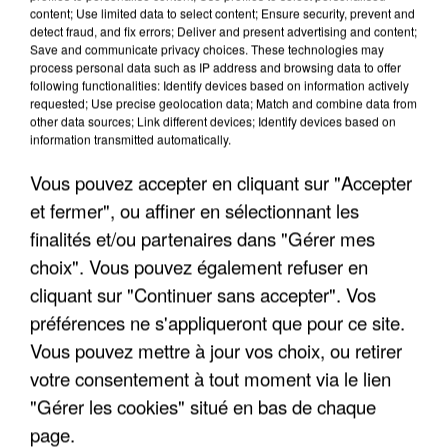
content; Use limited data to select content; Ensure security, prevent and
detect fraud, and fix errors; Deliver and present advertising and content;
Save and communicate privacy choices. These technologies may
process personal data such as IP address and browsing data to offer
following functionalities: Identify devices based on information actively
requested; Use precise geolocation data; Match and combine data from
other data sources; Link different devices; Identify devices based on
information transmitted automatically.
Vous pouvez accepter en cliquant sur "Accepter
et fermer", ou affiner en sélectionnant les
7 août 2026
finalités et/ou partenaires dans "Gérer mes
Un second cadre de la DZ Mafia interpellé en
choix". Vous pouvez également refuser en
Algérie
cliquant sur "Continuer sans accepter". Vos
Un cofondateur du réseau avait été interpellé
préférences ne s'appliqueront que pour ce site.
quelques jours plus tôt.
Vous pouvez mettre à jour vos choix, ou retirer
votre consentement à tout moment via le lien
"Gérer les cookies" situé en bas de chaque
page.