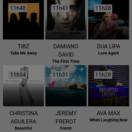
11h48
11h48
11h41
11h41
11h38
11h38
TIBZ
DAMIANO
DUA LIPA
Take Me Away
Love Again
DAVID
The First Time
11h34
11h34
11h31
11h31
11h28
11h28
CHRISTINA
JEREMY
AVA MAX
Who's Laughing Now
AGUILERA
FREROT
Beautiful
Frerot