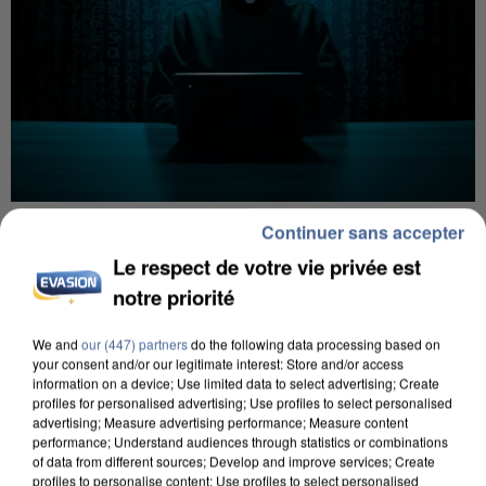
7 août 2026
Continuer sans accepter
Les données de 300 000 clients dérobées à
Le respect de votre vie privée est
Intermarché après une...
notre priorité
Les données bancaires ne seraient pas
concernées.
We and
our (447) partners
do the following data processing based on
your consent and/or our legitimate interest: Store and/or access
information on a device; Use limited data to select advertising; Create
profiles for personalised advertising; Use profiles to select personalised
advertising; Measure advertising performance; Measure content
performance; Understand audiences through statistics or combinations
of data from different sources; Develop and improve services; Create
profiles to personalise content; Use profiles to select personalised