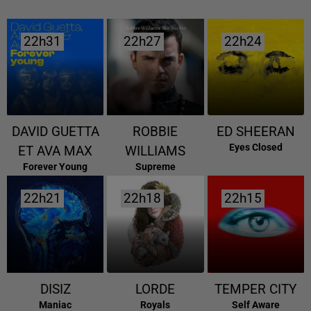
22h31
22h31
22h27
22h27
22h24
22h24
DAVID GUETTA
ROBBIE
ED SHEERAN
Eyes Closed
ET AVA MAX
WILLIAMS
Forever Young
Supreme
22h21
22h21
22h18
22h18
22h15
22h15
DISIZ
LORDE
TEMPER CITY
Maniac
Royals
Self Aware