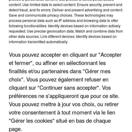
content; Use limited data to select content; Ensure security, prevent and
detect fraud, and fix errors; Deliver and present advertising and content;
Save and communicate privacy choices. These technologies may
process personal data such as IP address and browsing data to offer
following functionalities: Identify devices based on information actively
requested; Use precise geolocation data; Match and combine data from
other data sources; Link different devices; Identify devices based on
information transmitted automatically.
Vous pouvez accepter en cliquant sur "Accepter
et fermer", ou affiner en sélectionnant les
finalités et/ou partenaires dans "Gérer mes
choix". Vous pouvez également refuser en
6 août 2026
cliquant sur "Continuer sans accepter". Vos
Gabriel Attal et Raphaël Glucksmann visés par des
préférences ne s'appliqueront que pour ce site.
ingérences...
Vous pouvez mettre à jour vos choix, ou retirer
Sollicité, Sébastien Lecornu annonce un "travail
votre consentement à tout moment via le lien
commun" avec les partis à la rentrée.
"Gérer les cookies" situé en bas de chaque
page.