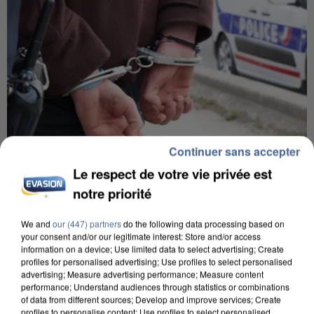
Continuer sans accepter
Le respect de votre vie privée est
8h00
notre priorité
Un second cadre de la DZ Mafia interpellé en
Algérie
We and
our (447) partners
do the following data processing based on
your consent and/or our legitimate interest: Store and/or access
Un cofondateur du réseau avait été interpellé
information on a device; Use limited data to select advertising; Create
quelques jours plus tôt.
profiles for personalised advertising; Use profiles to select personalised
advertising; Measure advertising performance; Measure content
performance; Understand audiences through statistics or combinations
of data from different sources; Develop and improve services; Create
profiles to personalise content; Use profiles to select personalised