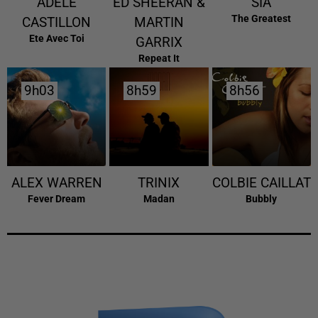
ADELE
ED SHEERAN &
SIA
The Greatest
CASTILLON
MARTIN
Ete Avec Toi
GARRIX
Repeat It
9h03
9h03
8h59
8h59
8h56
8h56
ALEX WARREN
TRINIX
COLBIE CAILLAT
Fever Dream
Madan
Bubbly