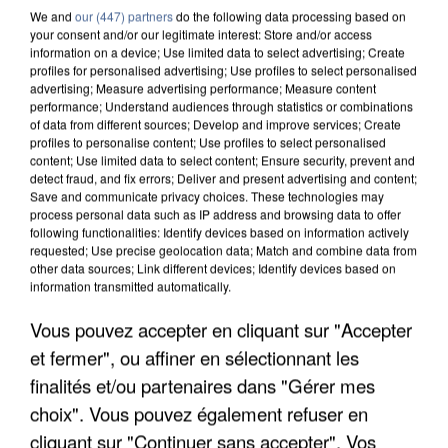
We and
our (447) partners
do the following data processing based on
your consent and/or our legitimate interest: Store and/or access
information on a device; Use limited data to select advertising; Create
profiles for personalised advertising; Use profiles to select personalised
5 août 2026
advertising; Measure advertising performance; Measure content
performance; Understand audiences through statistics or combinations
L’un des fondateurs supposés de la DZ Mafia
of data from different sources; Develop and improve services; Create
interpellé en Algérie
profiles to personalise content; Use profiles to select personalised
Il est soupçonné d'y avoir mené ses opérations en
content; Use limited data to select content; Ensure security, prevent and
detect fraud, and fix errors; Deliver and present advertising and content;
France.
Save and communicate privacy choices. These technologies may
process personal data such as IP address and browsing data to offer
following functionalities: Identify devices based on information actively
requested; Use precise geolocation data; Match and combine data from
other data sources; Link different devices; Identify devices based on
information transmitted automatically.
Vous pouvez accepter en cliquant sur "Accepter
et fermer", ou affiner en sélectionnant les
finalités et/ou partenaires dans "Gérer mes
choix". Vous pouvez également refuser en
cliquant sur "Continuer sans accepter". Vos