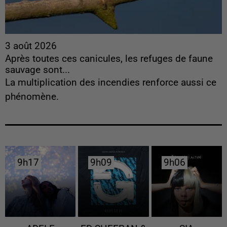
3 août 2026
Après toutes ces canicules, les refuges de faune
sauvage sont...
La multiplication des incendies renforce aussi ce
phénomène.
9h17
9h17
9h09
9h09
9h06
9h06