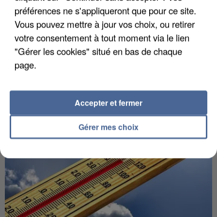
préférences ne s'appliqueront que pour ce site.
Vous pouvez mettre à jour vos choix, ou retirer
votre consentement à tout moment via le lien
5 août 2026
"Gérer les cookies" situé en bas de chaque
Une enquête ouverte à Marseille après la
page.
découverte d’un enfant de...
Trois personnes ont été placées en garde à vue.
Accepter et fermer
Gérer mes choix