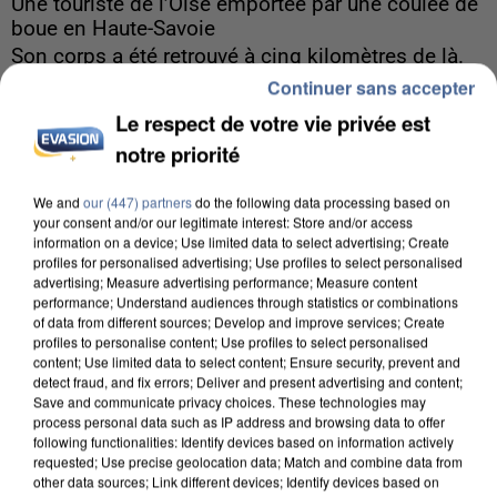
Une touriste de l’Oise emportée par une coulée de
boue en Haute-Savoie
Son corps a été retrouvé à cinq kilomètres de là.
Continuer sans accepter
Le respect de votre vie privée est
notre priorité
We and
our (447) partners
do the following data processing based on
your consent and/or our legitimate interest: Store and/or access
information on a device; Use limited data to select advertising; Create
profiles for personalised advertising; Use profiles to select personalised
advertising; Measure advertising performance; Measure content
performance; Understand audiences through statistics or combinations
of data from different sources; Develop and improve services; Create
profiles to personalise content; Use profiles to select personalised
content; Use limited data to select content; Ensure security, prevent and
detect fraud, and fix errors; Deliver and present advertising and content;
Save and communicate privacy choices. These technologies may
process personal data such as IP address and browsing data to offer
following functionalities: Identify devices based on information actively
5 août 2026
requested; Use precise geolocation data; Match and combine data from
other data sources; Link different devices; Identify devices based on
L’un des fondateurs supposés de la DZ Mafia