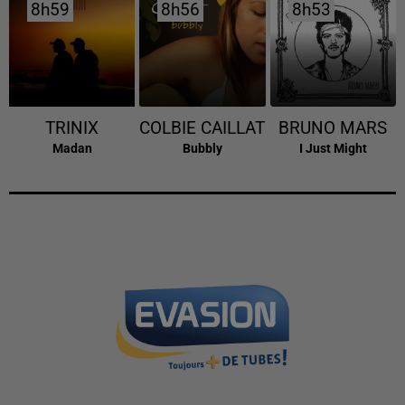
8h59
8h59
8h56
8h56
8h53
8h53
TRINIX
COLBIE CAILLAT
BRUNO MARS
Madan
Bubbly
I Just Might