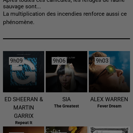
Après toutes ces canicules, les refuges de faune
sauvage sont...
La multiplication des incendies renforce aussi ce
phénomène.
9h09
9h09
9h06
9h06
9h03
9h03
ED SHEERAN &
SIA
ALEX WARREN
The Greatest
Fever Dream
MARTIN
GARRIX
Repeat It