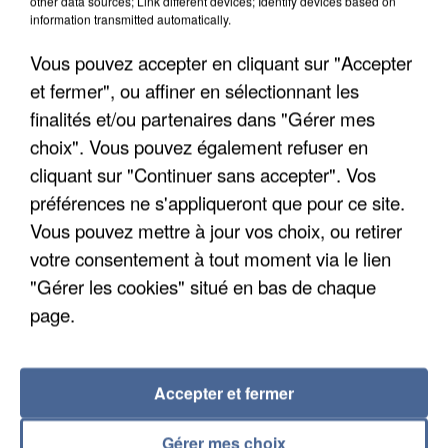
other data sources; Link different devices; Identify devices based on
Algérie
information transmitted automatically.
Un cofondateur du réseau avait été interpellé
Vous pouvez accepter en cliquant sur "Accepter
quelques jours plus tôt.
et fermer", ou affiner en sélectionnant les
finalités et/ou partenaires dans "Gérer mes
choix". Vous pouvez également refuser en
cliquant sur "Continuer sans accepter". Vos
préférences ne s'appliqueront que pour ce site.
Vous pouvez mettre à jour vos choix, ou retirer
votre consentement à tout moment via le lien
"Gérer les cookies" situé en bas de chaque
page.
Accepter et fermer
6 août 2026
Gérer mes choix