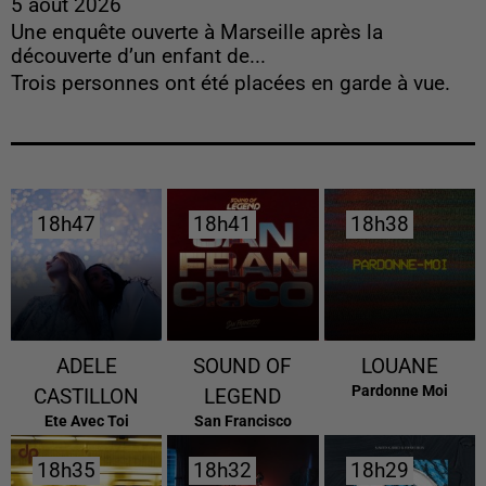
5 août 2026
Une enquête ouverte à Marseille après la
découverte d’un enfant de...
Trois personnes ont été placées en garde à vue.
18h47
18h47
18h41
18h41
18h38
18h38
ADELE
SOUND OF
LOUANE
Pardonne Moi
CASTILLON
LEGEND
Ete Avec Toi
San Francisco
18h35
18h35
18h32
18h32
18h29
18h29