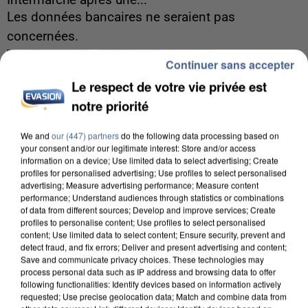
Intermarché après une...
Les données bancaires ne seraient pas
concernées.
Continuer sans accepter
Le respect de votre vie privée est
notre priorité
We and
our (447) partners
do the following data processing based on
your consent and/or our legitimate interest: Store and/or access
information on a device; Use limited data to select advertising; Create
profiles for personalised advertising; Use profiles to select personalised
advertising; Measure advertising performance; Measure content
performance; Understand audiences through statistics or combinations
of data from different sources; Develop and improve services; Create
profiles to personalise content; Use profiles to select personalised
content; Use limited data to select content; Ensure security, prevent and
detect fraud, and fix errors; Deliver and present advertising and content;
Save and communicate privacy choices. These technologies may
process personal data such as IP address and browsing data to offer
following functionalities: Identify devices based on information actively
7 août 2026
requested; Use precise geolocation data; Match and combine data from
Un second cadre de la DZ Mafia interpellé en