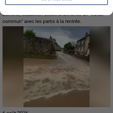
Gabriel Attal et Raphaël Glucksmann visés par des
ingérences...
Sollicité, Sébastien Lecornu annonce un "travail
commun" avec les partis à la rentrée.