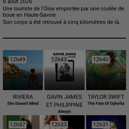
6 août 2026
Une touriste de l’Oise emportée par une coulée de
boue en Haute-Savoie
Son corps a été retrouvé à cinq kilomètres de là.
12h49
12h49
12h43
12h43
12h40
12h40
RIVIERA
GAVIN JAMES
TAYLOR SWIFT
She Doesn't Mind
The Fate Of Ophelia
ET PHILIPPINE
Always
12h37
12h37
12h33
12h33
12h31
12h31