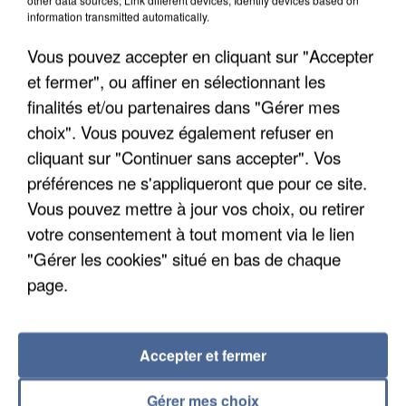
22 départements sont placés en vigilance orange
information transmitted automatically.
dès ce lundi 10 août 2026.
Vous pouvez accepter en cliquant sur "Accepter
et fermer", ou affiner en sélectionnant les
finalités et/ou partenaires dans "Gérer mes
choix". Vous pouvez également refuser en
cliquant sur "Continuer sans accepter". Vos
préférences ne s'appliqueront que pour ce site.
Vous pouvez mettre à jour vos choix, ou retirer
votre consentement à tout moment via le lien
"Gérer les cookies" situé en bas de chaque
page.
Accepter et fermer
7 août 2026
Les données de 300 000 clients dérobées à
Gérer mes choix