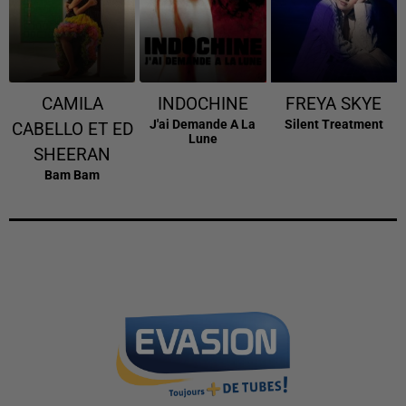
CAMILA
INDOCHINE
FREYA SKYE
J'ai Demande A La
Silent Treatment
CABELLO ET ED
Lune
SHEERAN
Bam Bam