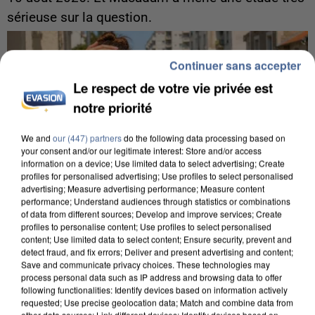
sérieuse sur la question.
Continuer sans accepter
Le respect de votre vie privée est
notre priorité
We and
our (447) partners
do the following data processing based on
your consent and/or our legitimate interest: Store and/or access
information on a device; Use limited data to select advertising; Create
profiles for personalised advertising; Use profiles to select personalised
advertising; Measure advertising performance; Measure content
performance; Understand audiences through statistics or combinations
of data from different sources; Develop and improve services; Create
profiles to personalise content; Use profiles to select personalised
content; Use limited data to select content; Ensure security, prevent and
detect fraud, and fix errors; Deliver and present advertising and content;
Save and communicate privacy choices. These technologies may
9h00
process personal data such as IP address and browsing data to offer
Une nouvelle canicule va faire chauffer la France
following functionalities: Identify devices based on information actively
requested; Use precise geolocation data; Match and combine data from
cette semaine
other data sources; Link different devices; Identify devices based on