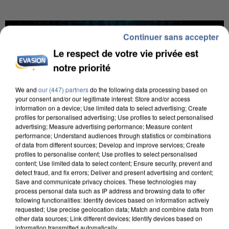
Continuer sans accepter
Le respect de votre vie privée est
notre priorité
We and
our (447) partners
do the following data processing based on
your consent and/or our legitimate interest: Store and/or access
information on a device; Use limited data to select advertising; Create
profiles for personalised advertising; Use profiles to select personalised
advertising; Measure advertising performance; Measure content
performance; Understand audiences through statistics or combinations
of data from different sources; Develop and improve services; Create
profiles to personalise content; Use profiles to select personalised
content; Use limited data to select content; Ensure security, prevent and
detect fraud, and fix errors; Deliver and present advertising and content;
Save and communicate privacy choices. These technologies may
process personal data such as IP address and browsing data to offer
7 août 2026
following functionalities: Identify devices based on information actively
Les données de 300 000 clients dérobées à
requested; Use precise geolocation data; Match and combine data from
other data sources; Link different devices; Identify devices based on
Intermarché après une...
information transmitted automatically.