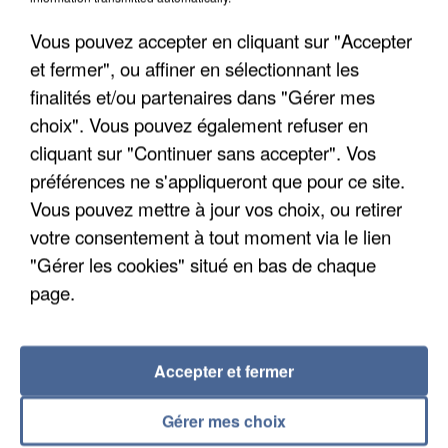
Les données bancaires ne seraient pas
concernées.
Vous pouvez accepter en cliquant sur "Accepter
et fermer", ou affiner en sélectionnant les
finalités et/ou partenaires dans "Gérer mes
choix". Vous pouvez également refuser en
cliquant sur "Continuer sans accepter". Vos
préférences ne s'appliqueront que pour ce site.
Vous pouvez mettre à jour vos choix, ou retirer
votre consentement à tout moment via le lien
"Gérer les cookies" situé en bas de chaque
page.
Accepter et fermer
7 août 2026
Gérer mes choix
Un second cadre de la DZ Mafia interpellé en