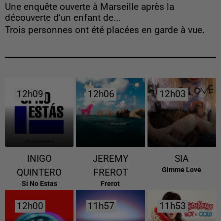
Une enquête ouverte à Marseille après la
découverte d’un enfant de...
Trois personnes ont été placées en garde à vue.
12h09
12h09
12h06
12h06
12h03
12h03
INIGO
JEREMY
SIA
Gimme Love
QUINTERO
FREROT
Si No Estas
Frerot
12h00
12h00
11h57
11h57
11h53
11h53