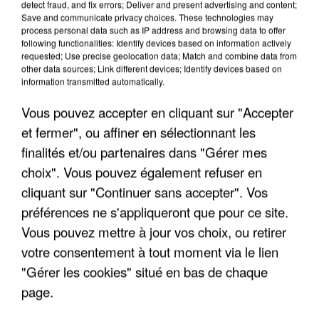
detect fraud, and fix errors; Deliver and present advertising and content;
Save and communicate privacy choices. These technologies may
process personal data such as IP address and browsing data to offer
following functionalities: Identify devices based on information actively
requested; Use precise geolocation data; Match and combine data from
other data sources; Link different devices; Identify devices based on
information transmitted automatically.
Vous pouvez accepter en cliquant sur "Accepter
et fermer", ou affiner en sélectionnant les
finalités et/ou partenaires dans "Gérer mes
7 août 2026
choix". Vous pouvez également refuser en
Les données de 300 000 clients dérobées à
cliquant sur "Continuer sans accepter". Vos
Intermarché après une...
préférences ne s'appliqueront que pour ce site.
Les données bancaires ne seraient pas
Vous pouvez mettre à jour vos choix, ou retirer
concernées.
votre consentement à tout moment via le lien
"Gérer les cookies" situé en bas de chaque
page.