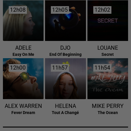
12h08
12h08
12h05
12h05
12h02
12h02
ADELE
DJO
LOUANE
Easy On Me
End Of Beginning
Secret
12h00
12h00
11h57
11h57
11h54
11h54
ALEX WARREN
HELENA
MIKE PERRY
Fever Dream
Tout A Changé
The Ocean