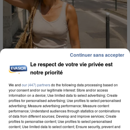
Continuer sans accepter
9h00
Le respect de votre vie privée est
Une nouvelle canicule va faire chauffer la France
notre priorité
cette semaine
22 départements sont placés en vigilance orange
We and
our (447) partners
do the following data processing based on
your consent and/or our legitimate interest: Store and/or access
dès ce lundi 10 août 2026.
information on a device; Use limited data to select advertising; Create
profiles for personalised advertising; Use profiles to select personalised
advertising; Measure advertising performance; Measure content
performance; Understand audiences through statistics or combinations
of data from different sources; Develop and improve services; Create
profiles to personalise content; Use profiles to select personalised
content; Use limited data to select content; Ensure security, prevent and