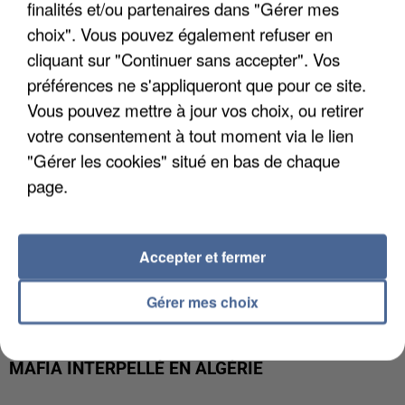
APRÈS TOUTES CES CANICULES, LES REFUGES
finalités et/ou partenaires dans "Gérer mes
DE FAUNE SAUVAGE SONT...
choix". Vous pouvez également refuser en
cliquant sur "Continuer sans accepter". Vos
préférences ne s'appliqueront que pour ce site.
Vous pouvez mettre à jour vos choix, ou retirer
votre consentement à tout moment via le lien
"Gérer les cookies" situé en bas de chaque
page.
Accepter et fermer
Gérer mes choix
L’UN DES FONDATEURS SUPPOSÉS DE LA DZ
MAFIA INTERPELLÉ EN ALGÉRIE