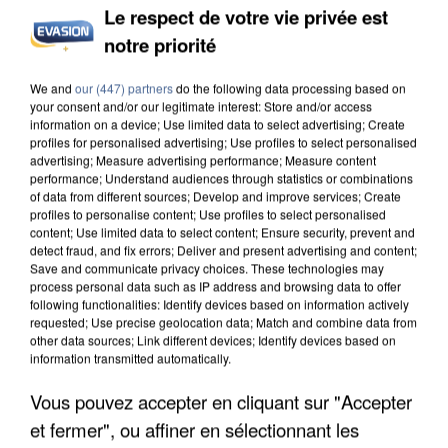
Le respect de votre vie privée est
notre priorité
INCENDIES : L’ÎLE-DE-FRANCE LANCE UN ÉLAN
DE SOLIDARITÉ AVEC LES...
We and
our (447) partners
do the following data processing based on
your consent and/or our legitimate interest: Store and/or access
information on a device; Use limited data to select advertising; Create
profiles for personalised advertising; Use profiles to select personalised
advertising; Measure advertising performance; Measure content
performance; Understand audiences through statistics or combinations
of data from different sources; Develop and improve services; Create
profiles to personalise content; Use profiles to select personalised
content; Use limited data to select content; Ensure security, prevent and
detect fraud, and fix errors; Deliver and present advertising and content;
Save and communicate privacy choices. These technologies may
process personal data such as IP address and browsing data to offer
following functionalities: Identify devices based on information actively
requested; Use precise geolocation data; Match and combine data from
other data sources; Link different devices; Identify devices based on
information transmitted automatically.
Vous pouvez accepter en cliquant sur "Accepter
et fermer", ou affiner en sélectionnant les