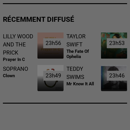
RÉCEMMENT DIFFUSÉ
LILLY WOOD
TAYLOR
23h56
23h56
23h53
23h53
AND THE
SWIFT
The Fate Of
PRICK
Ophelia
Prayer In C
SOPRANO
TEDDY
23h49
23h49
23h46
23h46
Clown
SWIMS
Mr Know It All