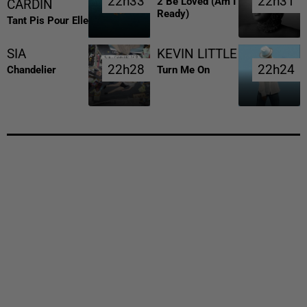
22h33
22h33
22h31
22h31
2 Be Loved (am I
CARDIN
Ready)
Tant Pis Pour Elle
SIA
KEVIN LITTLE
22h28
22h28
22h24
22h24
Chandelier
Turn Me On