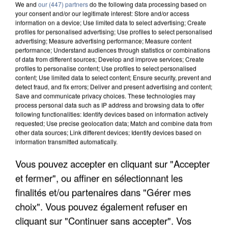
We and
our (447) partners
do the following data processing based on
your consent and/or our legitimate interest: Store and/or access
information on a device; Use limited data to select advertising; Create
profiles for personalised advertising; Use profiles to select personalised
advertising; Measure advertising performance; Measure content
performance; Understand audiences through statistics or combinations
of data from different sources; Develop and improve services; Create
profiles to personalise content; Use profiles to select personalised
content; Use limited data to select content; Ensure security, prevent and
detect fraud, and fix errors; Deliver and present advertising and content;
Save and communicate privacy choices. These technologies may
process personal data such as IP address and browsing data to offer
following functionalities: Identify devices based on information actively
requested; Use precise geolocation data; Match and combine data from
other data sources; Link different devices; Identify devices based on
information transmitted automatically.
UN SECOND CADRE DE LA DZ MAFIA
Vous pouvez accepter en cliquant sur "Accepter
INTERPELLÉ EN ALGÉRIE
et fermer", ou affiner en sélectionnant les
finalités et/ou partenaires dans "Gérer mes
choix". Vous pouvez également refuser en
cliquant sur "Continuer sans accepter". Vos