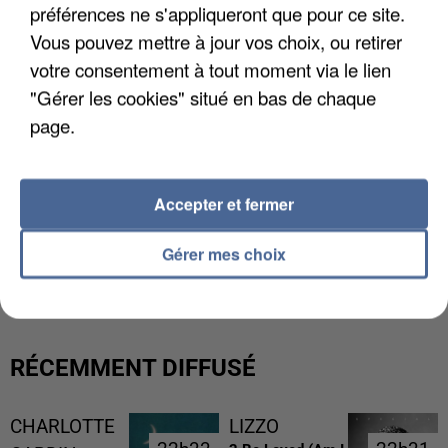
préférences ne s'appliqueront que pour ce site.
Vous pouvez mettre à jour vos choix, ou retirer
votre consentement à tout moment via le lien
"Gérer les cookies" situé en bas de chaque
page.
Accepter et fermer
UNE TOURISTE DE L’OISE EMPORTÉE PAR UNE
Gérer mes choix
COULÉE DE BOUE EN HAUTE-SAVOIE
RÉCEMMENT DIFFUSÉ
CHARLOTTE
LIZZO