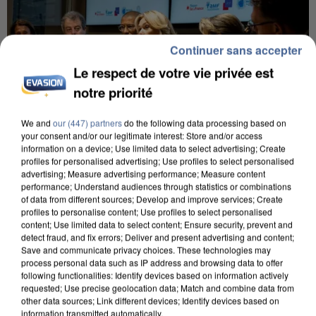
Continuer sans accepter
Le respect de votre vie privée est
notre priorité
We and
our (447) partners
do the following data processing based on
your consent and/or our legitimate interest: Store and/or access
information on a device; Use limited data to select advertising; Create
profiles for personalised advertising; Use profiles to select personalised
INCENDIES : L’ÎLE-DE-FRANCE LANCE UN ÉLAN
advertising; Measure advertising performance; Measure content
DE SOLIDARITÉ AVEC LES...
performance; Understand audiences through statistics or combinations
of data from different sources; Develop and improve services; Create
profiles to personalise content; Use profiles to select personalised
content; Use limited data to select content; Ensure security, prevent and
detect fraud, and fix errors; Deliver and present advertising and content;
Save and communicate privacy choices. These technologies may
process personal data such as IP address and browsing data to offer
following functionalities: Identify devices based on information actively
requested; Use precise geolocation data; Match and combine data from
other data sources; Link different devices; Identify devices based on
information transmitted automatically.