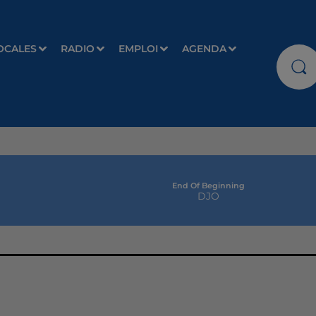
OCALES
RADIO
EMPLOI
AGENDA
End Of Beginning
DJO