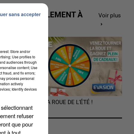
ACTUELLEMENT À
uer sans accepter
Voir plus
GAGNER
erest: Store and/or
tising; Use profiles to
tand audiences through
personalise content; Use
 fraud, and fix errors;
 may process personal
e.
mation actively
-
vices; Identify devices
TOURNEZ LA ROUE DE L'ÉTÉ !
 sélectionnant
lement refuser
eront que pour
nt à tout