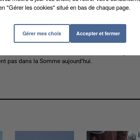
stribué des tracts à l’entrée. Environ 150
en "Gérer les cookies" situé en bas de chaque page.
ltrants dans la zone industrielle Nord mais ont été
Gérer mes choix
Accepter et fermer
ique Intermarché d’Ablaincourt-Pressoir sont en grève.
lent pas dans la Somme aujourd’hui.