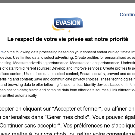
Contin
urt à l’entrée de l’A16, les manifestants ont ensuite
Le respect de votre vie privée est notre priorité
’Amiens qui a rassemblé plus de 2.000 personnes selon
ers
do the following data processing based on your consent and/or our legitimate int
device; Use limited data to select advertising; Create profiles for personalised adver
vertising; Measure advertising performance; Measure content performance; Unders
ns of data from different sources; Develop and improve services; Create profiles to 
alised content; Use limited data to select content; Ensure security, prevent and detect
ertising and content; Save and communicate privacy choices. These technologies
toute la matinée, le rond-point de l’A1 toute la journé
and browsing data to offer following functionalities: Identify devices based on infor
 quittés dans le calme vers 13h en se donnant rendez
eolocation data; Match and combine data from other data sources; Link different de
nsmitted automatically.
pter en cliquant sur "Accepter et fermer", ou affiner en
/ou partenaires dans "Gérer mes choix". Vous pouvez éga
"Continuer sans accepter". Vos préférences ne s'appliqu
e de Mers-les-Bains près de la zone commerciale
uvez mettre à jour vos choix, ou retirer votre consenteme