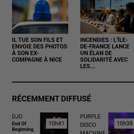
IL TUE SON FILS ET
INCENDIES : L’ÎLE-
ENVOIE DES PHOTOS
DE-FRANCE LANCE
À SON EX-
UN ÉLAN DE
COMPAGNE À NICE
SOLIDARITÉ AVEC
LES...
RÉCEMMENT DIFFUSÉ
DJO
PURPLE
10h41
10h41
10h38
10h38
End Of
DISCO
Beginning
MACHINE