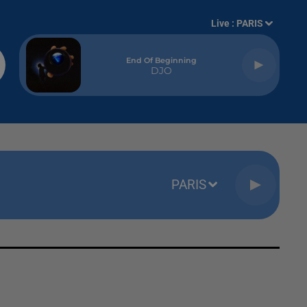
Live :
PARIS
End Of Beginning
DJO
PARIS