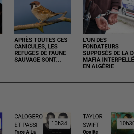
APRÈS TOUTES CES
L’UN DES
CANICULES, LES
FONDATEURS
REFUGES DE FAUNE
SUPPOSÉS DE LA D
SAUVAGE SONT...
MAFIA INTERPELL
EN ALGÉRIE
CALOGERO
TAYLOR
10h34
10h34
10h3
10h3
ET PASSI
SWIFT
Face A La
Opalite