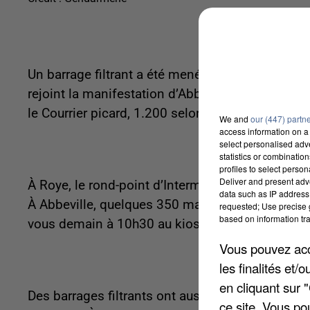
Un barrage filtrant a été mené ce matin à Flixeco
rejoint la manifestation d’Abbeville et celle d
le Courrier picard, 1.200 selon la préfecture.
We and
our (447) partn
access information on a 
select personalised ad
statistics or combinatio
profiles to select person
Deliver and present adv
À Roye, le rond-point d’Intermarché a été bloqué 
data such as IP address 
À Abbeville, quelques 350 manifestants se sont
requested; Use precise g
based on information tra
vous demain à 10h30 au kiosque de la piscine.
Vous pouvez acce
les finalités et
en cliquant sur 
Des barrages filtrants ont aussi cours à l’entré
ce site. Vous po