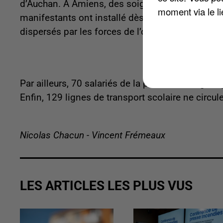
d’Auchan. À Amiens, des soignants du CHU ont di
moment via le li
manifestants ont installé dès 5h des barrages fi
dispersés par les forces de l’ordre.
Par ailleurs, 70 salariés de la plateforme logist
Enfin, 129 lignes de transport scolaire ne circu
Nicolas Chacun - Vincent Frémeaux
LES ARTICLES LES PLUS VUS