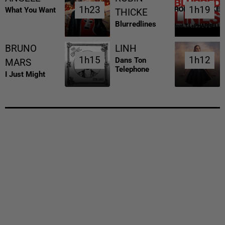
1h23
1h23
1h19
1h19
What You Want
THICKE
Blurredlines
BRUNO
LINH
1h15
1h15
1h12
1h12
Dans Ton
MARS
Telephone
I Just Might