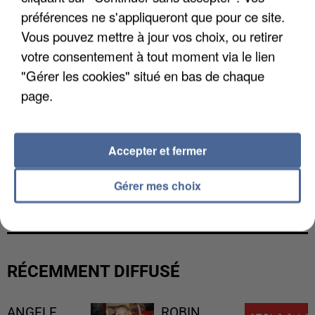
préférences ne s'appliqueront que pour ce site.
Vous pouvez mettre à jour vos choix, ou retirer
votre consentement à tout moment via le lien
"Gérer les cookies" situé en bas de chaque
page.
Accepter et fermer
UNE TOURISTE DE L’OISE EMPORTÉE PAR UNE
Gérer mes choix
COULÉE DE BOUE EN HAUTE-SAVOIE
RÉCEMMENT DIFFUSÉ
ANGELE
ROBIN