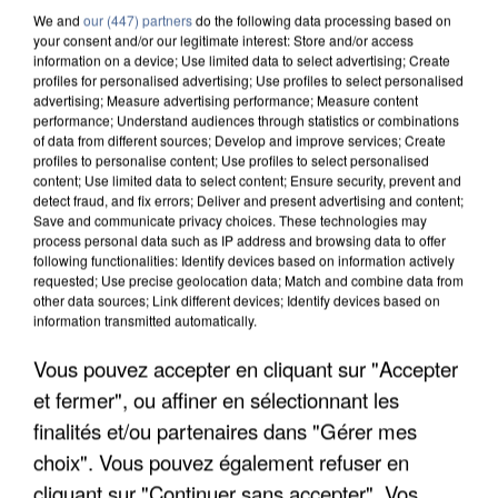
We and
our (447) partners
do the following data processing based on
your consent and/or our legitimate interest: Store and/or access
information on a device; Use limited data to select advertising; Create
profiles for personalised advertising; Use profiles to select personalised
advertising; Measure advertising performance; Measure content
performance; Understand audiences through statistics or combinations
of data from different sources; Develop and improve services; Create
profiles to personalise content; Use profiles to select personalised
content; Use limited data to select content; Ensure security, prevent and
detect fraud, and fix errors; Deliver and present advertising and content;
Save and communicate privacy choices. These technologies may
process personal data such as IP address and browsing data to offer
following functionalities: Identify devices based on information actively
requested; Use precise geolocation data; Match and combine data from
other data sources; Link different devices; Identify devices based on
information transmitted automatically.
UN SECOND CADRE DE LA DZ MAFIA
Vous pouvez accepter en cliquant sur "Accepter
INTERPELLÉ EN ALGÉRIE
et fermer", ou affiner en sélectionnant les
finalités et/ou partenaires dans "Gérer mes
choix". Vous pouvez également refuser en
cliquant sur "Continuer sans accepter". Vos