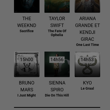
THE
TAYLOR
ARIANA
WEEKND
SWIFT
GRANDE ET
Sacrifice
The Fate Of
KENDJI
Ophelia
GIRAC
One Last Time
15h00
15h00
14h56
14h56
14h53
14h53
BRUNO
SIENNA
KYO
Le Graal
MARS
SPIRO
I Just Might
Die On This Hill