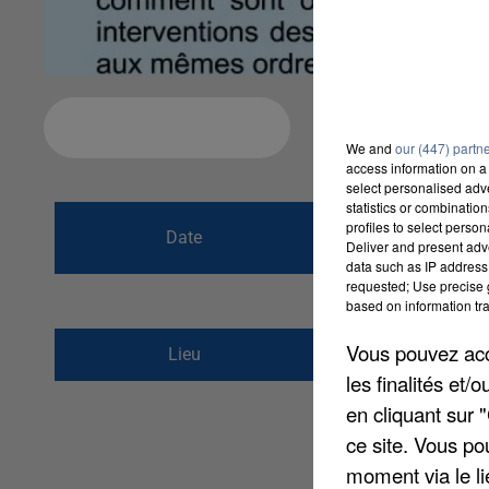
Ajouter à votre calendrier
We and
our (447) partn
access information on a 
select personalised ad
statistics or combinatio
du
10 décembre 
profiles to select person
Date
Deliver and present adv
au
10 décembre 
data such as IP address 
requested; Use precise g
based on information tra
Cinéma de Clermont
Vous pouvez acce
Lieu
60600
clermont de l
les finalités et
en cliquant sur 
ce site. Vous po
moment via le li