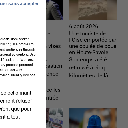
uer sans accepter
6 août 2026
6 août 2026
Gabriel Attal et
Une touriste de
erest: Store and/or
Raphaël
l’Oise emportée par
tising; Use profiles to
Glucksmann visés
une coulée de boue
tand audiences through
par des
en Haute-Savoie
personalise content; Use
ingérences...
Son corps a été
 fraud, and fix errors;
 may process personal
Sollicité, Sébastien
retrouvé à cinq
mation actively
Lecornu annonce
vices; Identify devices
kilomètres de là.
un "travail
commun" avec les
 sélectionnant
partis à la rentrée.
lement refuser
eront que pour
nt à tout