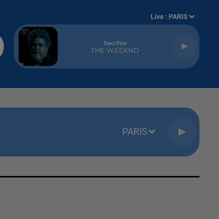
Live :
PARIS
Sacrifice
THE WEEKND
PARIS