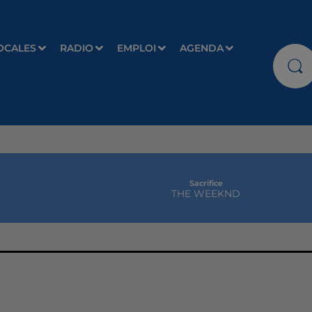
OCALES
RADIO
EMPLOI
AGENDA
Sacrifice
THE WEEKND