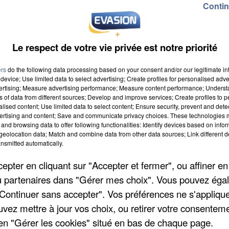
Contin
Le respect de votre vie privée est notre priorité
ers
do the following data processing based on your consent and/or our legitimate int
device; Use limited data to select advertising; Create profiles for personalised adver
vertising; Measure advertising performance; Measure content performance; Unders
ns of data from different sources; Develop and improve services; Create profiles to 
2016 à 8h00
alised content; Use limited data to select content; Ensure security, prevent and detect
ertising and content; Save and communicate privacy choices. These technologies
2016 à 18h59
and browsing data to offer following functionalities: Identify devices based on infor
eolocation data; Match and combine data from other data sources; Link different de
nsmitted automatically.
ois
pter en cliquant sur "Accepter et fermer", ou affiner en
&#039;oise
/ou partenaires dans "Gérer mes choix". Vous pouvez éga
"Continuer sans accepter". Vos préférences ne s'appliqu
uvez mettre à jour vos choix, ou retirer votre consenteme
en "Gérer les cookies" situé en bas de chaque page.