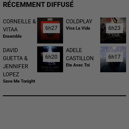
RÉCEMMENT DIFFUSÉ
CORNEILLE &
COLDPLAY
6h27
6h27
6h23
6h23
Viva La Vida
VITAA
Ensemble
DAVID
ADELE
6h20
6h20
6h17
6h17
GUETTA &
CASTILLON
Ete Avec Toi
JENNIFER
LOPEZ
Save Me Tonight