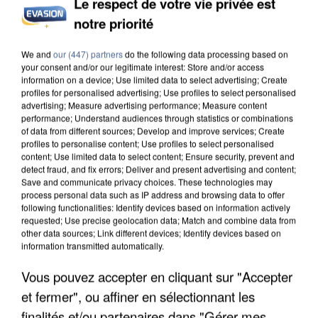
Le respect de votre vie privée est
APRÈS TOUTES CES CANICULES, LES REFUGES
notre priorité
DE FAUNE SAUVAGE SONT...
We and
our (447) partners
do the following data processing based on
your consent and/or our legitimate interest: Store and/or access
information on a device; Use limited data to select advertising; Create
profiles for personalised advertising; Use profiles to select personalised
advertising; Measure advertising performance; Measure content
performance; Understand audiences through statistics or combinations
of data from different sources; Develop and improve services; Create
profiles to personalise content; Use profiles to select personalised
content; Use limited data to select content; Ensure security, prevent and
detect fraud, and fix errors; Deliver and present advertising and content;
Save and communicate privacy choices. These technologies may
process personal data such as IP address and browsing data to offer
following functionalities: Identify devices based on information actively
requested; Use precise geolocation data; Match and combine data from
other data sources; Link different devices; Identify devices based on
information transmitted automatically.
Vous pouvez accepter en cliquant sur "Accepter
L’UN DES FONDATEURS SUPPOSÉS DE LA DZ
et fermer", ou affiner en sélectionnant les
MAFIA INTERPELLÉ EN ALGÉRIE
finalités et/ou partenaires dans "Gérer mes