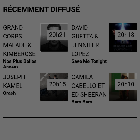
RÉCEMMENT DIFFUSÉ
GRAND
DAVID
20h21
20h21
20h18
20h18
CORPS
GUETTA &
MALADE &
JENNIFER
KIMBEROSE
LOPEZ
Nos Plus Belles
Save Me Tonight
Annees
JOSEPH
CAMILA
20h15
20h15
20h10
20h10
KAMEL
CABELLO ET
Crash
ED SHEERAN
Bam Bam