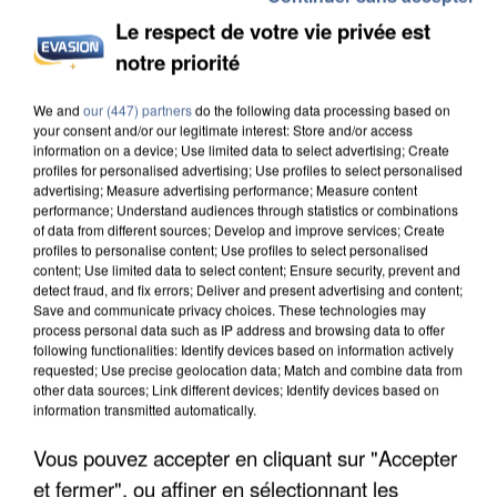
Le respect de votre vie privée est
L’UN DES FONDATEURS SUPPOSÉS DE LA DZ
MAFIA INTERPELLÉ EN ALGÉRIE
notre priorité
We and
our (447) partners
do the following data processing based on
your consent and/or our legitimate interest: Store and/or access
information on a device; Use limited data to select advertising; Create
profiles for personalised advertising; Use profiles to select personalised
advertising; Measure advertising performance; Measure content
performance; Understand audiences through statistics or combinations
of data from different sources; Develop and improve services; Create
profiles to personalise content; Use profiles to select personalised
content; Use limited data to select content; Ensure security, prevent and
detect fraud, and fix errors; Deliver and present advertising and content;
Save and communicate privacy choices. These technologies may
process personal data such as IP address and browsing data to offer
following functionalities: Identify devices based on information actively
requested; Use precise geolocation data; Match and combine data from
other data sources; Link different devices; Identify devices based on
information transmitted automatically.
Vous pouvez accepter en cliquant sur "Accepter
UN SECOND CADRE DE LA DZ MAFIA
INTERPELLÉ EN ALGÉRIE
et fermer", ou affiner en sélectionnant les