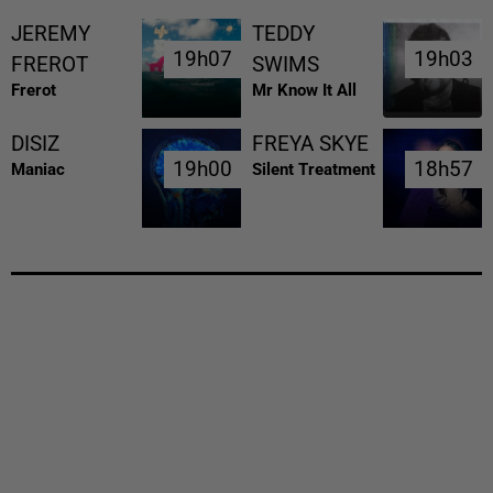
JEREMY
TEDDY
19h07
19h07
19h03
19h03
FREROT
SWIMS
Frerot
Mr Know It All
DISIZ
FREYA SKYE
19h00
19h00
18h57
18h57
Maniac
Silent Treatment