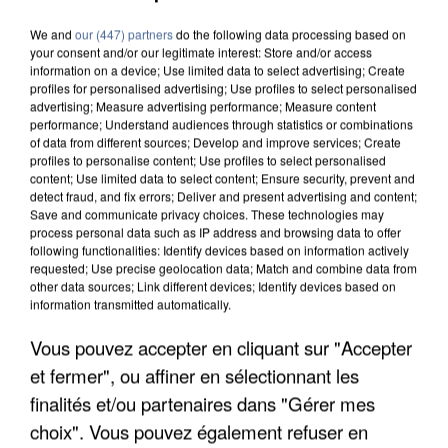
We and
our (447) partners
do the following data processing based on
your consent and/or our legitimate interest: Store and/or access
information on a device; Use limited data to select advertising; Create
profiles for personalised advertising; Use profiles to select personalised
advertising; Measure advertising performance; Measure content
performance; Understand audiences through statistics or combinations
of data from different sources; Develop and improve services; Create
profiles to personalise content; Use profiles to select personalised
content; Use limited data to select content; Ensure security, prevent and
detect fraud, and fix errors; Deliver and present advertising and content;
Save and communicate privacy choices. These technologies may
process personal data such as IP address and browsing data to offer
following functionalities: Identify devices based on information actively
requested; Use precise geolocation data; Match and combine data from
other data sources; Link different devices; Identify devices based on
information transmitted automatically.
Vous pouvez accepter en cliquant sur "Accepter
APRÈS TOUTES CES CANICULES, LES REFUGES
et fermer", ou affiner en sélectionnant les
DE FAUNE SAUVAGE SONT...
finalités et/ou partenaires dans "Gérer mes
choix". Vous pouvez également refuser en