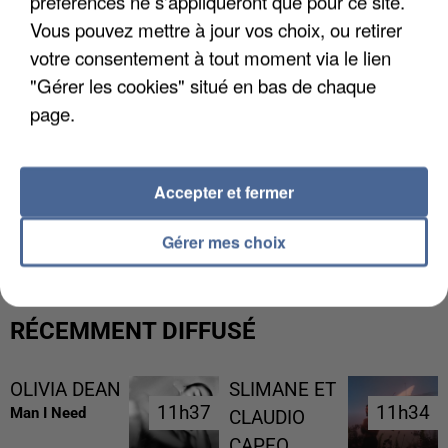
préférences ne s'appliqueront que pour ce site.
Vous pouvez mettre à jour vos choix, ou retirer
votre consentement à tout moment via le lien
"Gérer les cookies" situé en bas de chaque
page.
Accepter et fermer
UN SECOND CADRE DE LA DZ MAFIA
INTERPELLÉ EN ALGÉRIE
Gérer mes choix
RÉCEMMENT DIFFUSÉ
OLIVIA DEAN
SLIMANE ET
11h37
11h37
11h34
11h34
Man I Need
CLAUDIO
CAPEO