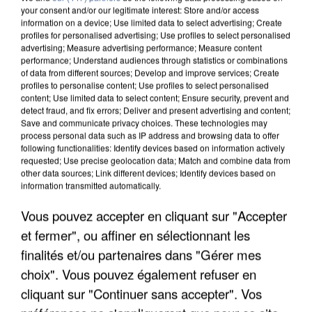
your consent and/or our legitimate interest: Store and/or access
information on a device; Use limited data to select advertising; Create
profiles for personalised advertising; Use profiles to select personalised
advertising; Measure advertising performance; Measure content
performance; Understand audiences through statistics or combinations
of data from different sources; Develop and improve services; Create
profiles to personalise content; Use profiles to select personalised
content; Use limited data to select content; Ensure security, prevent and
detect fraud, and fix errors; Deliver and present advertising and content;
Save and communicate privacy choices. These technologies may
process personal data such as IP address and browsing data to offer
following functionalities: Identify devices based on information actively
requested; Use precise geolocation data; Match and combine data from
other data sources; Link different devices; Identify devices based on
L’UN DES FONDATEURS SUPPOSÉS DE LA DZ
information transmitted automatically.
MAFIA INTERPELLÉ EN ALGÉRIE
Vous pouvez accepter en cliquant sur "Accepter
et fermer", ou affiner en sélectionnant les
finalités et/ou partenaires dans "Gérer mes
choix". Vous pouvez également refuser en
cliquant sur "Continuer sans accepter". Vos