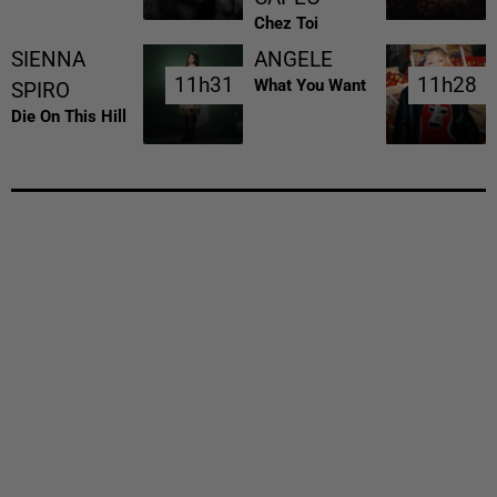
Chez Toi
SIENNA
ANGELE
11h31
11h31
11h28
11h28
What You Want
SPIRO
Die On This Hill