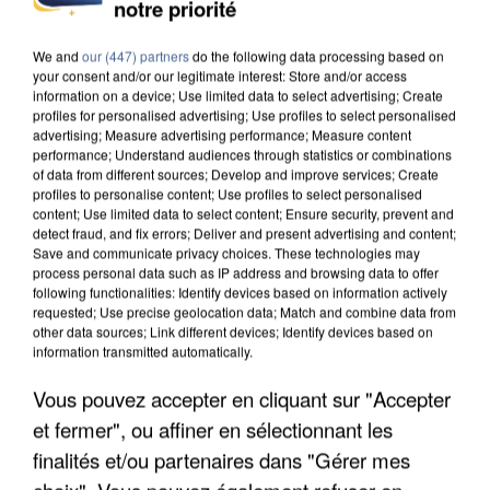
notre priorité
We and
our (447) partners
do the following data processing based on
your consent and/or our legitimate interest: Store and/or access
information on a device; Use limited data to select advertising; Create
profiles for personalised advertising; Use profiles to select personalised
advertising; Measure advertising performance; Measure content
performance; Understand audiences through statistics or combinations
of data from different sources; Develop and improve services; Create
profiles to personalise content; Use profiles to select personalised
content; Use limited data to select content; Ensure security, prevent and
detect fraud, and fix errors; Deliver and present advertising and content;
Save and communicate privacy choices. These technologies may
process personal data such as IP address and browsing data to offer
following functionalities: Identify devices based on information actively
requested; Use precise geolocation data; Match and combine data from
other data sources; Link different devices; Identify devices based on
information transmitted automatically.
UN SECOND CADRE DE LA DZ MAFIA
INTERPELLÉ EN ALGÉRIE
Vous pouvez accepter en cliquant sur "Accepter
et fermer", ou affiner en sélectionnant les
finalités et/ou partenaires dans "Gérer mes