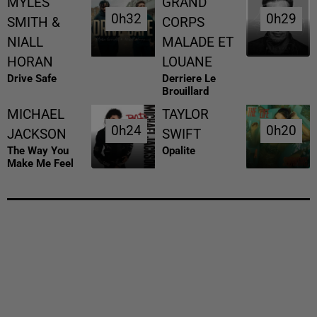
MYLES
GRAND
0h32
0h32
0h29
0h29
SMITH &
CORPS
NIALL
MALADE ET
HORAN
LOUANE
Drive Safe
Derriere Le
Brouillard
MICHAEL
TAYLOR
0h24
0h24
0h20
0h20
JACKSON
SWIFT
The Way You
Opalite
Make Me Feel