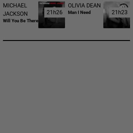
MICHAEL
OLIVIA DEAN
21h26
21h26
21h23
21h23
Man I Need
JACKSON
Will You Be There