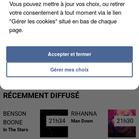
Vous pouvez mettre à jour vos choix, ou retirer
votre consentement à tout moment via le lien
"Gérer les cookies" situé en bas de chaque
page.
Accepter et fermer
L’UN DES FONDATEURS SUPPOSÉS DE LA DZ
MAFIA INTERPELLÉ EN ALGÉRIE
Gérer mes choix
RÉCEMMENT DIFFUSÉ
BENSON
RIHANNA
21h34
21h34
21h30
21h30
Man Down
BOONE
In The Stars