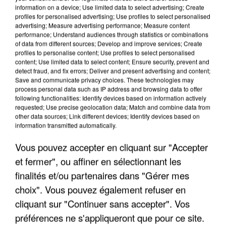
information on a device; Use limited data to select advertising; Create
profiles for personalised advertising; Use profiles to select personalised
advertising; Measure advertising performance; Measure content
performance; Understand audiences through statistics or combinations
of data from different sources; Develop and improve services; Create
profiles to personalise content; Use profiles to select personalised
content; Use limited data to select content; Ensure security, prevent and
detect fraud, and fix errors; Deliver and present advertising and content;
Save and communicate privacy choices. These technologies may
process personal data such as IP address and browsing data to offer
following functionalities: Identify devices based on information actively
requested; Use precise geolocation data; Match and combine data from
other data sources; Link different devices; Identify devices based on
APRÈS TOUTES CES CANICULES, LES REFUGES
information transmitted automatically.
DE FAUNE SAUVAGE SONT...
Vous pouvez accepter en cliquant sur "Accepter
et fermer", ou affiner en sélectionnant les
finalités et/ou partenaires dans "Gérer mes
choix". Vous pouvez également refuser en
cliquant sur "Continuer sans accepter". Vos
préférences ne s'appliqueront que pour ce site.