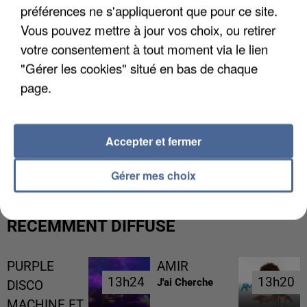
préférences ne s'appliqueront que pour ce site.
Vous pouvez mettre à jour vos choix, ou retirer
votre consentement à tout moment via le lien
"Gérer les cookies" situé en bas de chaque
page.
GABRIEL ATTAL ET RAPHAËL GLUCKSMANN
Accepter et fermer
VISÉS PAR DES INGÉRENCES...
Gérer mes choix
RÉCEMMENT DIFFUSÉ
PURPLE
AMIR
13h24
13h24
13h20
13h20
J'ai Cherche
DISCO
MACHINE ET