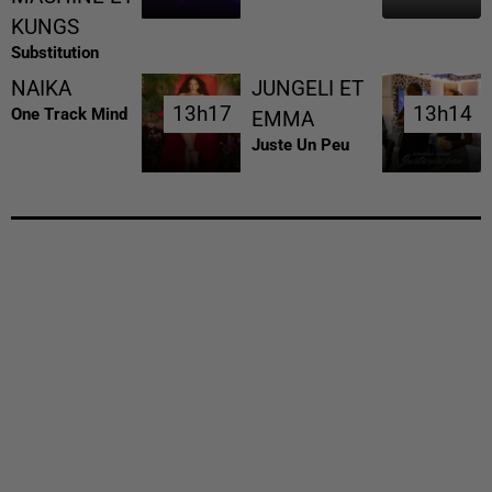
KUNGS
Substitution
NAIKA
JUNGELI ET
13h17
13h17
13h14
13h14
One Track Mind
EMMA
Juste Un Peu