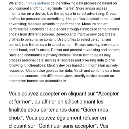
We and
our (447) partners
do the following data processing based on
your consent and/or our legitimate interest: Store and/or access
information on a device; Use limited data to select advertising; Create
profiles for personalised advertising; Use profiles to select personalised
advertising; Measure advertising performance; Measure content
performance; Understand audiences through statistics or combinations
of data from different sources; Develop and improve services; Create
profiles to personalise content; Use profiles to select personalised
content; Use limited data to select content; Ensure security, prevent and
detect fraud, and fix errors; Deliver and present advertising and content;
Save and communicate privacy choices. These technologies may
process personal data such as IP address and browsing data to offer
following functionalities: Identify devices based on information actively
requested; Use precise geolocation data; Match and combine data from
other data sources; Link different devices; Identify devices based on
LES DONNÉES DE 300 000 CLIENTS DÉROBÉES À
information transmitted automatically.
INTERMARCHÉ APRÈS UNE...
Vous pouvez accepter en cliquant sur "Accepter
et fermer", ou affiner en sélectionnant les
finalités et/ou partenaires dans "Gérer mes
choix". Vous pouvez également refuser en
cliquant sur "Continuer sans accepter". Vos