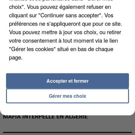
DE FAUNE SAUVAGE SONT...
choix". Vous pouvez également refuser en
cliquant sur "Continuer sans accepter". Vos
préférences ne s'appliqueront que pour ce site.
Vous pouvez mettre à jour vos choix, ou retirer
votre consentement à tout moment via le lien
"Gérer les cookies" situé en bas de chaque
page.
Accepter et fermer
Gérer mes choix
L’UN DES FONDATEURS SUPPOSÉS DE LA DZ
MAFIA INTERPELLÉ EN ALGÉRIE