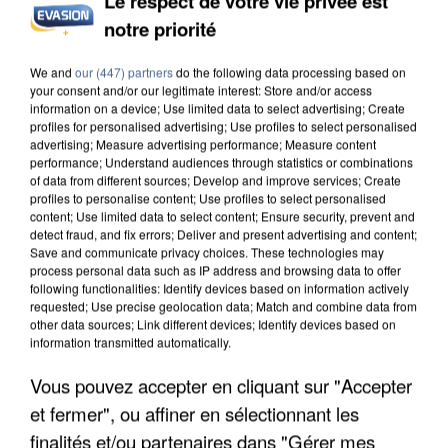
Le respect de votre vie privée est
notre priorité
INCENDIES : L’ÎLE-DE-FRANCE LANCE UN ÉLAN
DE SOLIDARITÉ AVEC LES...
We and
our (447) partners
do the following data processing based on
your consent and/or our legitimate interest: Store and/or access
information on a device; Use limited data to select advertising; Create
profiles for personalised advertising; Use profiles to select personalised
advertising; Measure advertising performance; Measure content
performance; Understand audiences through statistics or combinations
of data from different sources; Develop and improve services; Create
profiles to personalise content; Use profiles to select personalised
content; Use limited data to select content; Ensure security, prevent and
detect fraud, and fix errors; Deliver and present advertising and content;
Save and communicate privacy choices. These technologies may
process personal data such as IP address and browsing data to offer
following functionalities: Identify devices based on information actively
requested; Use precise geolocation data; Match and combine data from
other data sources; Link different devices; Identify devices based on
information transmitted automatically.
Vous pouvez accepter en cliquant sur "Accepter
et fermer", ou affiner en sélectionnant les
APRÈS TOUTES CES CANICULES, LES REFUGES
finalités et/ou partenaires dans "Gérer mes