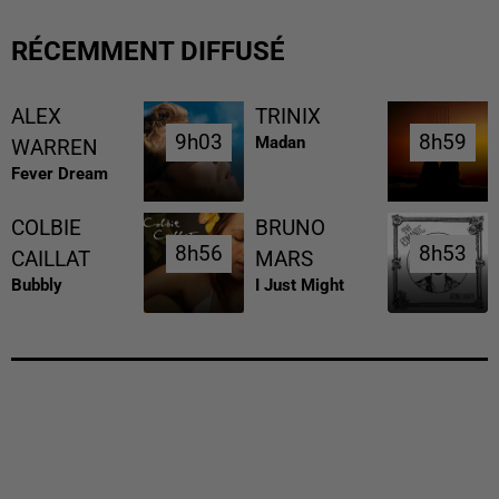
RÉCEMMENT DIFFUSÉ
ALEX
TRINIX
9h03
9h03
8h59
8h59
Madan
WARREN
Fever Dream
COLBIE
BRUNO
8h56
8h56
8h53
8h53
CAILLAT
MARS
Bubbly
I Just Might