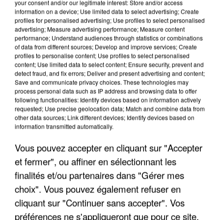
your consent and/or our legitimate interest: Store and/or access
information on a device; Use limited data to select advertising; Create
profiles for personalised advertising; Use profiles to select personalised
advertising; Measure advertising performance; Measure content
performance; Understand audiences through statistics or combinations
of data from different sources; Develop and improve services; Create
profiles to personalise content; Use profiles to select personalised
content; Use limited data to select content; Ensure security, prevent and
detect fraud, and fix errors; Deliver and present advertising and content;
Save and communicate privacy choices. These technologies may
process personal data such as IP address and browsing data to offer
following functionalities: Identify devices based on information actively
requested; Use precise geolocation data; Match and combine data from
other data sources; Link different devices; Identify devices based on
UN SECOND CADRE DE LA DZ MAFIA
information transmitted automatically.
INTERPELLÉ EN ALGÉRIE
Vous pouvez accepter en cliquant sur "Accepter
et fermer", ou affiner en sélectionnant les
finalités et/ou partenaires dans "Gérer mes
choix". Vous pouvez également refuser en
cliquant sur "Continuer sans accepter". Vos
préférences ne s'appliqueront que pour ce site.