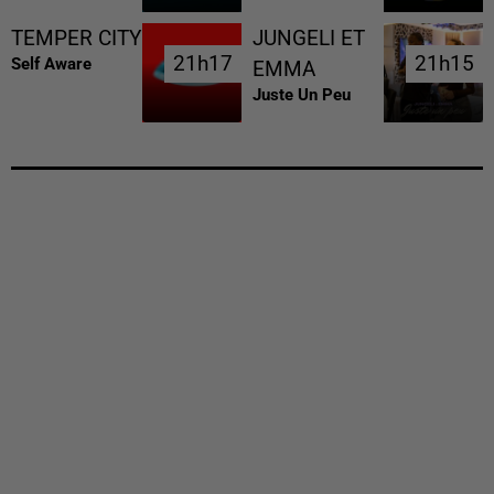
TEMPER CITY
JUNGELI ET
21h17
21h17
21h15
21h15
Self Aware
EMMA
Juste Un Peu