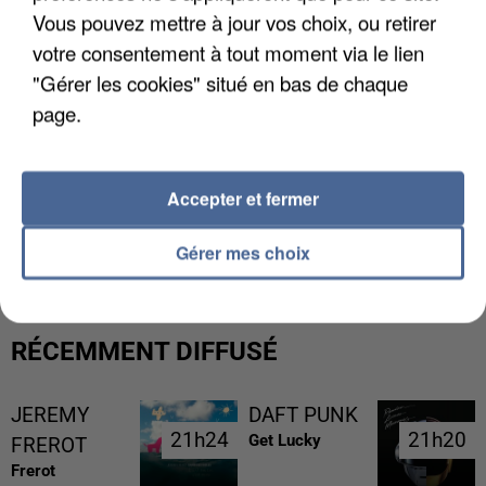
Vous pouvez mettre à jour vos choix, ou retirer
votre consentement à tout moment via le lien
"Gérer les cookies" situé en bas de chaque
page.
Accepter et fermer
UNE TOURISTE DE L’OISE EMPORTÉE PAR UNE
COULÉE DE BOUE EN HAUTE-SAVOIE
Gérer mes choix
RÉCEMMENT DIFFUSÉ
JEREMY
DAFT PUNK
21h24
21h24
21h20
21h20
Get Lucky
FREROT
Frerot