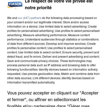
Le respect de votre vie privée est
notre priorité
INCENDIES : L’ÎLE-DE-FRANCE LANCE UN ÉLAN
DE SOLIDARITÉ AVEC LES...
We and
our (447) partners
do the following data processing based on
your consent and/or our legitimate interest: Store and/or access
information on a device; Use limited data to select advertising; Create
profiles for personalised advertising; Use profiles to select personalised
advertising; Measure advertising performance; Measure content
performance; Understand audiences through statistics or combinations
of data from different sources; Develop and improve services; Create
profiles to personalise content; Use profiles to select personalised
content; Use limited data to select content; Ensure security, prevent and
detect fraud, and fix errors; Deliver and present advertising and content;
Save and communicate privacy choices. These technologies may
process personal data such as IP address and browsing data to offer
following functionalities: Identify devices based on information actively
requested; Use precise geolocation data; Match and combine data from
other data sources; Link different devices; Identify devices based on
information transmitted automatically.
Vous pouvez accepter en cliquant sur "Accepter
et fermer", ou affiner en sélectionnant les
APRÈS TOUTES CES CANICULES, LES REFUGES
finalités et/ou partenaires dans "Gérer mes