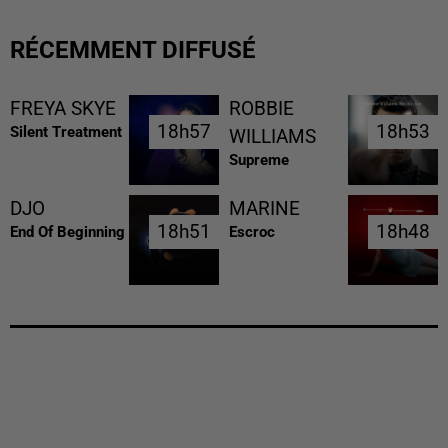
RÉCEMMENT DIFFUSÉ
FREYA SKYE
ROBBIE
18h57
18h57
18h53
18h53
Silent Treatment
WILLIAMS
Supreme
DJO
MARINE
18h51
18h51
18h48
18h48
End Of Beginning
Escroc