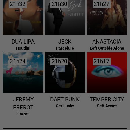
21h32
21h32
21h30
21h30
21h27
21h27
DUA LIPA
JECK
ANASTACIA
Houdini
Parapluie
Left Outside Alone
21h24
21h24
21h20
21h20
21h17
21h17
JEREMY
DAFT PUNK
TEMPER CITY
Get Lucky
Self Aware
FREROT
Frerot