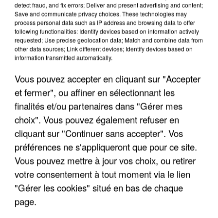
detect fraud, and fix errors; Deliver and present advertising and content;
Save and communicate privacy choices. These technologies may
process personal data such as IP address and browsing data to offer
following functionalities: Identify devices based on information actively
requested; Use precise geolocation data; Match and combine data from
other data sources; Link different devices; Identify devices based on
information transmitted automatically.
Vous pouvez accepter en cliquant sur "Accepter
et fermer", ou affiner en sélectionnant les
finalités et/ou partenaires dans "Gérer mes
6 août 2026
choix". Vous pouvez également refuser en
Gabriel Attal et Raphaël Glucksmann visés par des
cliquant sur "Continuer sans accepter". Vos
ingérences...
préférences ne s'appliqueront que pour ce site.
Sollicité, Sébastien Lecornu annonce un "travail
Vous pouvez mettre à jour vos choix, ou retirer
commun" avec les partis à la rentrée.
votre consentement à tout moment via le lien
"Gérer les cookies" situé en bas de chaque
page.