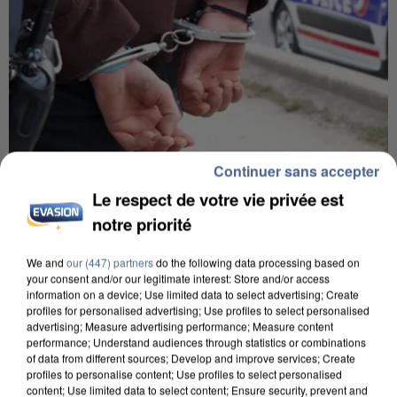
Continuer sans accepter
Le respect de votre vie privée est
7 août 2026
Un second cadre de la DZ Mafia interpellé en
notre priorité
Algérie
Un cofondateur du réseau avait été interpellé
We and
our (447) partners
do the following data processing based on
your consent and/or our legitimate interest: Store and/or access
quelques jours plus tôt.
information on a device; Use limited data to select advertising; Create
profiles for personalised advertising; Use profiles to select personalised
advertising; Measure advertising performance; Measure content
performance; Understand audiences through statistics or combinations
of data from different sources; Develop and improve services; Create
profiles to personalise content; Use profiles to select personalised
content; Use limited data to select content; Ensure security, prevent and