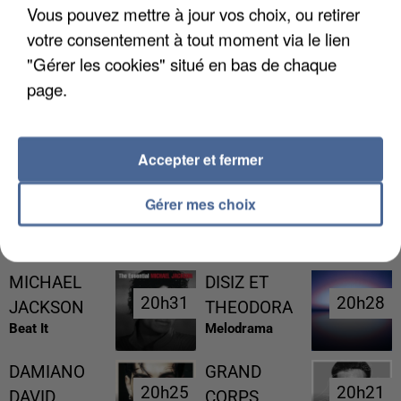
Vous pouvez mettre à jour vos choix, ou retirer
votre consentement à tout moment via le lien
"Gérer les cookies" situé en bas de chaque
page.
UNE TOURISTE DE L’OISE EMPORTÉE PAR UNE
COULÉE DE BOUE EN HAUTE-SAVOIE
Accepter et fermer
Gérer mes choix
RÉCEMMENT DIFFUSÉ
MICHAEL
DISIZ ET
20h31
20h31
20h28
20h28
JACKSON
THEODORA
Beat It
Melodrama
DAMIANO
GRAND
20h25
20h25
20h21
20h21
DAVID
CORPS