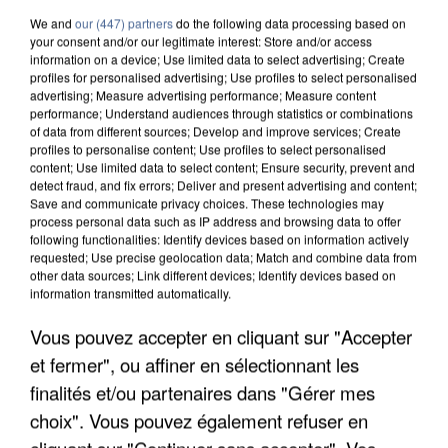
We and
our (447) partners
do the following data processing based on
your consent and/or our legitimate interest: Store and/or access
information on a device; Use limited data to select advertising; Create
profiles for personalised advertising; Use profiles to select personalised
advertising; Measure advertising performance; Measure content
performance; Understand audiences through statistics or combinations
of data from different sources; Develop and improve services; Create
profiles to personalise content; Use profiles to select personalised
content; Use limited data to select content; Ensure security, prevent and
detect fraud, and fix errors; Deliver and present advertising and content;
Save and communicate privacy choices. These technologies may
process personal data such as IP address and browsing data to offer
following functionalities: Identify devices based on information actively
requested; Use precise geolocation data; Match and combine data from
other data sources; Link different devices; Identify devices based on
information transmitted automatically.
UNE TOURISTE DE L’OISE EMPORTÉE PAR UNE
Vous pouvez accepter en cliquant sur "Accepter
COULÉE DE BOUE EN HAUTE-SAVOIE
et fermer", ou affiner en sélectionnant les
finalités et/ou partenaires dans "Gérer mes
choix". Vous pouvez également refuser en