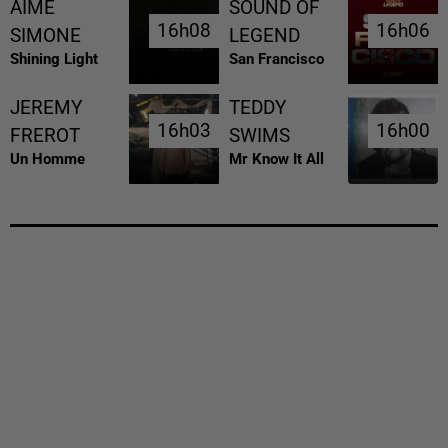
AIME
SOUND OF
16h08
16h08
16h06
16h06
SIMONE
LEGEND
Shining Light
San Francisco
JEREMY
TEDDY
16h03
16h03
16h00
16h00
FREROT
SWIMS
Un Homme
Mr Know It All