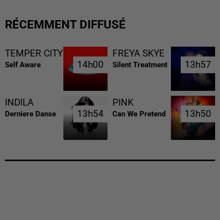
RÉCEMMENT DIFFUSÉ
TEMPER CITY
FREYA SKYE
14h00
14h00
13h57
13h57
Self Aware
Silent Treatment
INDILA
PINK
13h54
13h54
13h50
13h50
Derniere Danse
Can We Pretend