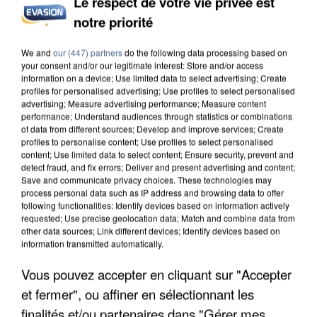
Le respect de votre vie privée est
notre priorité
INCENDIES : L’ÎLE-DE-FRANCE LANCE UN ÉLAN
DE SOLIDARITÉ AVEC LES...
We and
our (447) partners
do the following data processing based on
your consent and/or our legitimate interest: Store and/or access
information on a device; Use limited data to select advertising; Create
profiles for personalised advertising; Use profiles to select personalised
advertising; Measure advertising performance; Measure content
performance; Understand audiences through statistics or combinations
of data from different sources; Develop and improve services; Create
profiles to personalise content; Use profiles to select personalised
content; Use limited data to select content; Ensure security, prevent and
detect fraud, and fix errors; Deliver and present advertising and content;
Save and communicate privacy choices. These technologies may
process personal data such as IP address and browsing data to offer
following functionalities: Identify devices based on information actively
requested; Use precise geolocation data; Match and combine data from
other data sources; Link different devices; Identify devices based on
information transmitted automatically.
Vous pouvez accepter en cliquant sur "Accepter
et fermer", ou affiner en sélectionnant les
APRÈS TOUTES CES CANICULES, LES REFUGES
finalités et/ou partenaires dans "Gérer mes