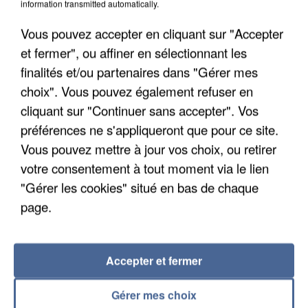
information transmitted automatically.
L'upload de fichier est limité à 2Mo pour les images et PDF et 5Mo pour les
Vous pouvez accepter en cliquant sur "Accepter
audios.
et fermer", ou affiner en sélectionnant les
finalités et/ou partenaires dans "Gérer mes
choix". Vous pouvez également refuser en
Envoyer la candidature
cliquant sur "Continuer sans accepter". Vos
préférences ne s'appliqueront que pour ce site.
Vous pouvez mettre à jour vos choix, ou retirer
votre consentement à tout moment via le lien
"Gérer les cookies" situé en bas de chaque
RÉCEMMENT DIFFUSÉ
page.
TAYLOR
LEWIS
17h26
17h26
17h23
17h23
SWIFT
CAPALDI
Accepter et fermer
Opalite
Forget Me
Gérer mes choix
SHAKIRA
ORIA