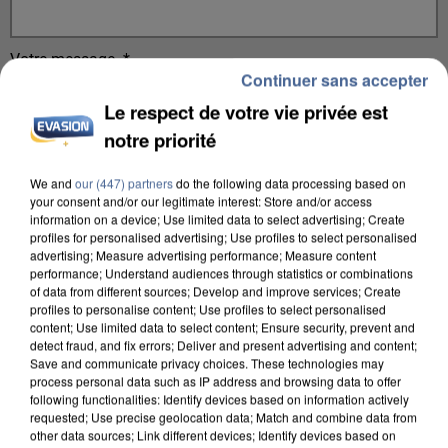
Votre message
*
Continuer sans accepter
Le respect de votre vie privée est
notre priorité
We and
our (447) partners
do the following data processing based on
your consent and/or our legitimate interest: Store and/or access
Taille maximum : 500 caractères
information on a device; Use limited data to select advertising; Create
profiles for personalised advertising; Use profiles to select personalised
Votre CV
advertising; Measure advertising performance; Measure content
performance; Understand audiences through statistics or combinations
of data from different sources; Develop and improve services; Create
profiles to personalise content; Use profiles to select personalised
content; Use limited data to select content; Ensure security, prevent and
L'upload de fichier est limité à 2Mo pour les images et PDF et 5Mo pour les
detect fraud, and fix errors; Deliver and present advertising and content;
audios.
Save and communicate privacy choices. These technologies may
process personal data such as IP address and browsing data to offer
Votre lettre de motivation
following functionalities: Identify devices based on information actively
requested; Use precise geolocation data; Match and combine data from
other data sources; Link different devices; Identify devices based on