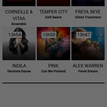
CORNEILLE &
TEMPER CITY
FREYA SKYE
Self Aware
Silent Treatment
VITAA
Ensemble
13h54
13h54
13h50
13h50
13h47
13h47
INDILA
PINK
ALEX WARREN
Derniere Danse
Can We Pretend
Fever Dream