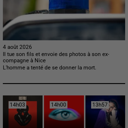
4 août 2026
Il tue son fils et envoie des photos à son ex-
compagne à Nice
L'homme a tenté de se donner la mort.
14h03
14h03
14h00
14h00
13h57
13h57