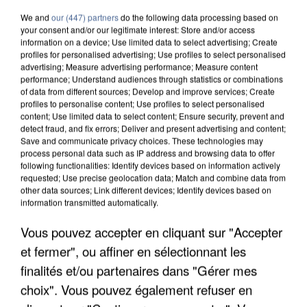
We and
our (447) partners
do the following data processing based on
your consent and/or our legitimate interest: Store and/or access
information on a device; Use limited data to select advertising; Create
profiles for personalised advertising; Use profiles to select personalised
advertising; Measure advertising performance; Measure content
performance; Understand audiences through statistics or combinations
of data from different sources; Develop and improve services; Create
profiles to personalise content; Use profiles to select personalised
7h56
content; Use limited data to select content; Ensure security, prevent and
Une touriste de l’Oise emportée par une coulée de
detect fraud, and fix errors; Deliver and present advertising and content;
boue en Haute-Savoie
Save and communicate privacy choices. These technologies may
process personal data such as IP address and browsing data to offer
Son corps a été retrouvé à cinq kilomètres de là.
following functionalities: Identify devices based on information actively
requested; Use precise geolocation data; Match and combine data from
other data sources; Link different devices; Identify devices based on
information transmitted automatically.
Vous pouvez accepter en cliquant sur "Accepter
et fermer", ou affiner en sélectionnant les
finalités et/ou partenaires dans "Gérer mes
choix". Vous pouvez également refuser en