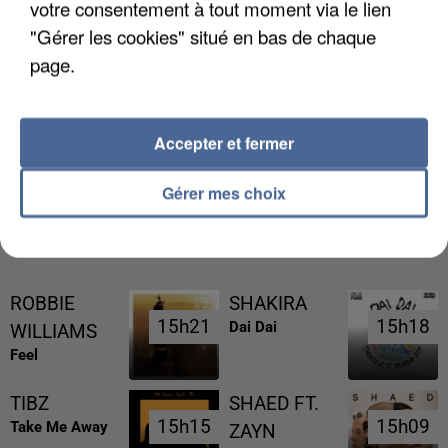
votre consentement à tout moment via le lien
"Gérer les cookies" situé en bas de chaque
page.
LES FRANÇAIS, FANS DE LA FLEMME
Accepter et fermer
Gérer mes choix
RÉCEMMENT DIFFUSÉ
ROBBIE
SHAKIRA
15h21
15h21
15h18
15h18
Dai Dai
WILLIAMS
Feel
TIBZ
SHAED FT.
15h15
15h15
15h09
15h09
Take Me Away
ZAYN