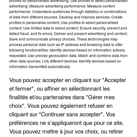
profiles for personalised advertising; Use profiles to select personalised
advertising; Measure advertising performance; Measure content
performance; Understand audiences through statistics or combinations
of data from different sources; Develop and improve services; Create
profiles to personalise content; Use profiles to select personalised
content; Use limited data to select content; Ensure security, prevent and
detect fraud, and fix errors; Deliver and present advertising and content;
Save and communicate privacy choices. These technologies may
process personal data such as IP address and browsing data to offer
following functionalities: Identify devices based on information actively
requested; Use precise geolocation data; Match and combine data from
other data sources; Link different devices; Identify devices based on
LES DONNÉES DE 300 000 CLIENTS DÉROBÉES À
information transmitted automatically.
INTERMARCHÉ APRÈS UNE...
Vous pouvez accepter en cliquant sur "Accepter
et fermer", ou affiner en sélectionnant les
finalités et/ou partenaires dans "Gérer mes
choix". Vous pouvez également refuser en
cliquant sur "Continuer sans accepter". Vos
préférences ne s'appliqueront que pour ce site.
Vous pouvez mettre à jour vos choix, ou retirer