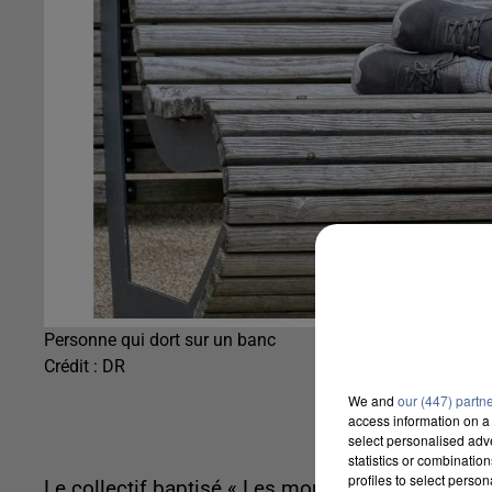
Personne qui dort sur un banc
Crédit :
DR
We and
our (447) partn
access information on a 
select personalised ad
statistics or combinatio
profiles to select person
Le collectif baptisé « Les morts de la rue » vien