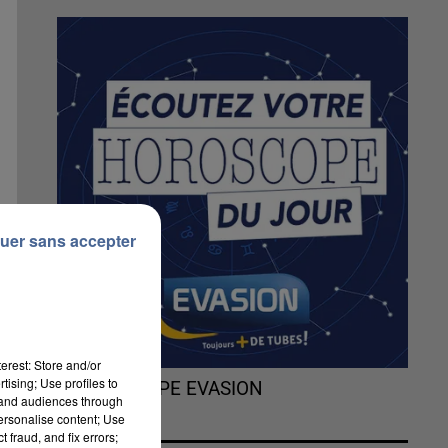
uer sans accepter
erest: Store and/or
tising; Use profiles to
L'HOROSCOPE EVASION
tand audiences through
personalise content; Use
 fraud, and fix errors;