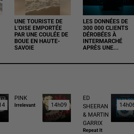
UNE TOURISTE DE
LES DONNÉES DE
L’OISE EMPORTÉE
300 000 CLIENTS
PAR UNE COULÉE DE
DÉROBÉES À
BOUE EN HAUTE-
INTERMARCHÉ
SAVOIE
APRÈS UNE...
PINK
ED
14
14
14h09
14h09
14h0
14h0
Irrelevant
SHEERAN
& MARTIN
GARRIX
Repeat It