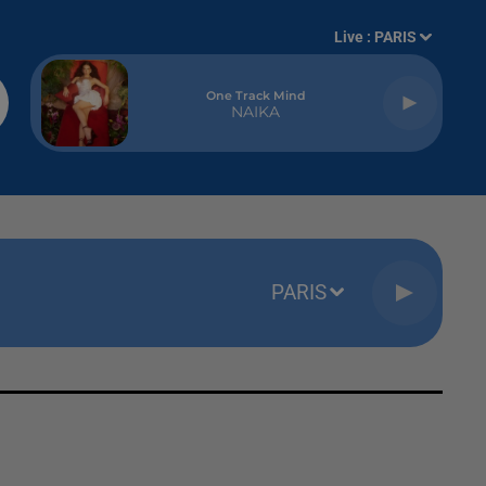
Live :
PARIS
One Track Mind
NAIKA
PARIS