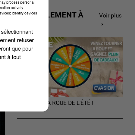
 may process personal
u
mation actively
vices; Identify devices
ACTUELLEMENT À
Voir plus
GAGNER
 sélectionnant
lement refuser
eront que pour
nt à tout
TOURNEZ LA ROUE DE L'ÉTÉ !