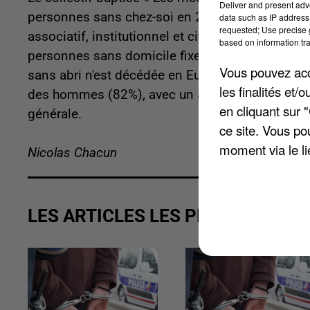
Deliver and present adv
personnes sans chez-soi en 2024. Un travail qui
data such as IP address 
requested; Use precise g
associatif, institutionnel et citoyen de la struc
based on information tra
personnes sans domicile fixe. C'est 16% de plu
Vous pouvez acce
sans abri n'est décédée en Eure-et-Loir. Selon le
les finalités et
des hommes (82%), avec un âge moyen de 47,7 a
en cliquant sur 
générale.
ce site. Vous po
moment via le li
Nicolas Chacun
LES ARTICLES LES PLUS VUS