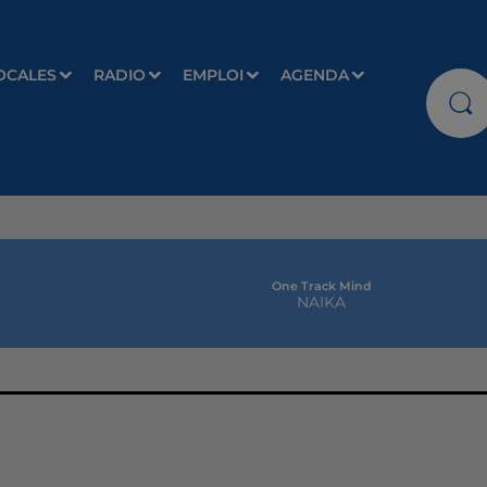
OCALES
RADIO
EMPLOI
AGENDA
One Track Mind
NAIKA