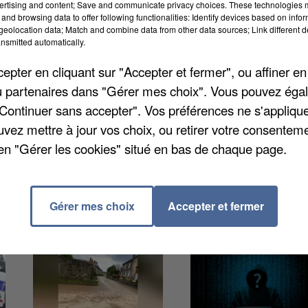
ertising and content; Save and communicate privacy choices. These technologies
 s'appuie sur les données recueillies auprès du résea
and browsing data to offer following functionalities: Identify devices based on infor
eolocation data; Match and combine data from other data sources; Link different de
ture. L'année dernière, on a constaté 912 décès de
nsmitted automatically.
s que l'année précédente. En 2024, aucune personne
pter en cliquant sur "Accepter et fermer", ou affiner en
 collectif, les victimes en France sont principalement
/ou partenaires dans "Gérer mes choix". Vous pouvez éga
ns. C'est 32 ans de moins que la population
"Continuer sans accepter". Vos préférences ne s'appliqu
uvez mettre à jour vos choix, ou retirer votre consenteme
en "Gérer les cookies" situé en bas de chaque page.
Gérer mes choix
Accepter et fermer