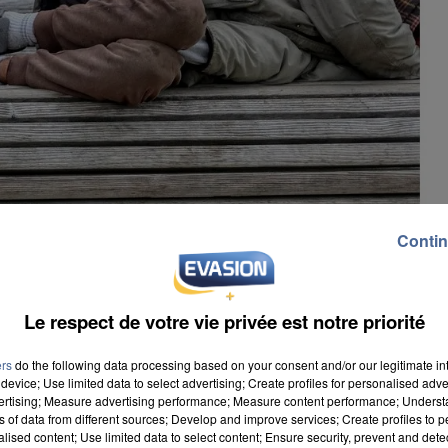
Contin
Le respect de votre vie privée est notre priorité
ers
do the following data processing based on your consent and/or our legitimate int
device; Use limited data to select advertising; Create profiles for personalised adver
vertising; Measure advertising performance; Measure content performance; Unders
ns of data from different sources; Develop and improve services; Create profiles to 
alised content; Use limited data to select content; Ensure security, prevent and detect
t de publier son 13ème rapport sur la mortalité des